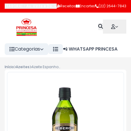
ITABORAÍ
-
Av. Vinte e Dois de Maio
Receitas
,
Itaboraí
Encartes
-
RJ
(22) 2644-7843
Categorias
📲 WHATSAPP PRINCESA
Início
Azeites
Azeite Espanhol Extra Virgem Vd Ibero 500ml