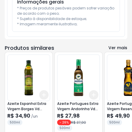
Informações gerais
* Preços de produtos pesáveis podem sofrer variação 
de acordo com o peso;

* Sujeito à disponibilidade de estoque;

* Imagem meramente ilustrativa;
Produtos similares
Ver mais
Add
Add
+
3
+
5
+
10
+
3
+
5
+
10
Azeite Espanhol Extra
Azeite Portugues Extra
Azeite Portug
Virgem Borges Vd
Virgem Andorinha Vd
Virgem Reserv
500ml
500ml
Vd 500ml
R$ 34,90
R$ 27,98
R$ 49,90
/
un
R$ 37,90
500ml
-
26
%
500ml
500ml