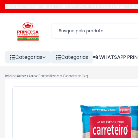
Você está navegando em:
ITABORAÍ
-
Av. Vinte e Dois de Maio
,
Itabo
Categorias
Categorias
📲 WHATSAPP PRI
Início
Arroz
Arroz Parboilizado Carreteiro 1kg