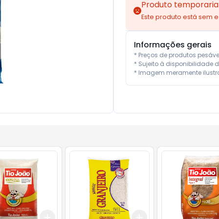
Produto temporaria
Este produto está sem 
Informações gerais
* Preços de produtos pesáv
* Sujeito à disponibilidade d
* Imagem meramente ilustra
Add
Add
10
+
3
+
5
+
10
+
3
+
5
+
10