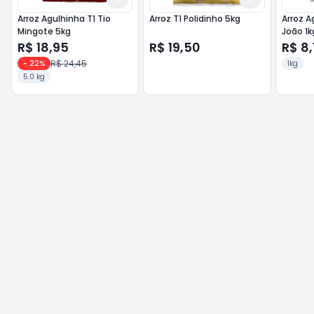
Arroz Agulhinha T1 Tio
Arroz T1 Polidinho 5kg
Arroz A
Mingote 5kg
João 1k
R$ 18,95
R$ 19,50
R$ 8,
R$ 24,45
-
22
%
1kg
5.0 kg