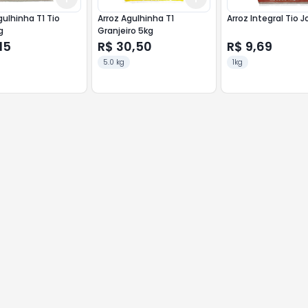
gulhinha T1 Tio
Arroz Agulhinha T1
Arroz Integral Tio J
g
Granjeiro 5kg
15
R$ 30,50
R$ 9,69
5.0 kg
1kg