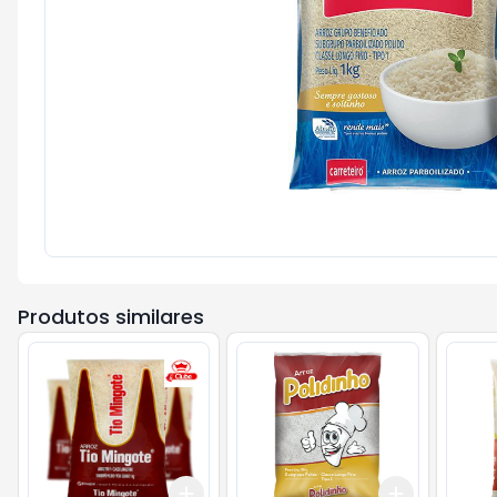
Produtos similares
Add
Add
+
3
+
5
+
10
+
3
+
5
+