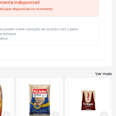
mente indisponível!
estoque disponível no momento.
eis podem sofrer variação de acordo com o peso;

e estoque;

tiva;
Ver mais
Add
Add
Add
+
3
+
5
+
10
+
3
+
5
+
10
+
3