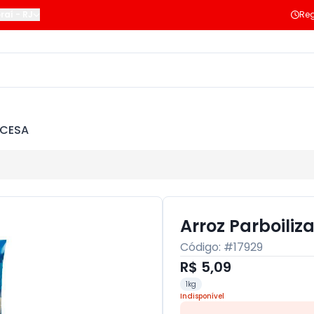
raí
-
RJ
Reg
NCESA
Arroz Parboiliz
Código: #
17929
R$ 5,09
1kg
Indisponível