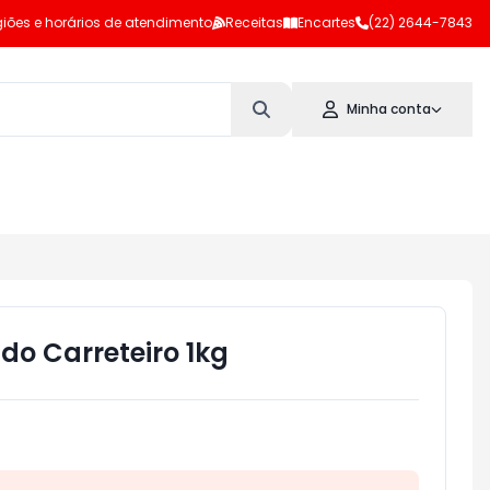
iões e horários de atendimento
Receitas
Encartes
(22) 2644-7843
Minha conta
ado Carreteiro 1kg