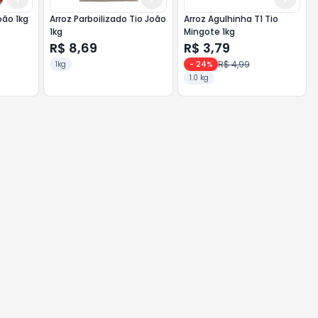
oão 1kg
Arroz Parboilizado Tio João
Arroz Agulhinha T1 Tio
1kg
Mingote 1kg
R$ 8,69
R$ 3,79
R$ 4,99
1kg
-
24
%
1.0 kg