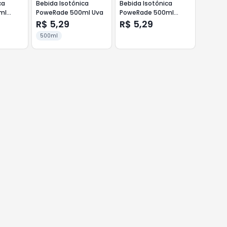
ca
Bebida Isotônica
Bebida Isotônica
ml
PoweRade 500ml Uva
PoweRade 500ml
Citrus Kick
R$ 5,29
R$ 5,29
500ml