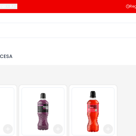
raí
-
RJ
Reg
NCESA
Add
Add
Add
+
3
+
5
+
10
+
3
+
5
+
10
+
3
+
5
+