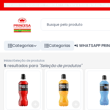
Você está navegando em:
ITABORAÍ
-
Av. Vinte e Dois de Maio
,
Itabo
Categorias
Categorias
📲 WHATSAPP PRI
Início
Seleção de produtos
5
resultados para
"
Seleção de produtos
"
Add
Add
+
3
l
+
5
l
+
3
l
+
5
l