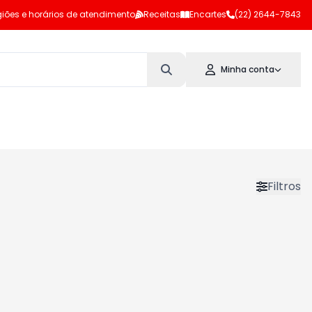
iões e horários de atendimento
Receitas
Encartes
(22) 2644-7843
Minha conta
Filtros
10