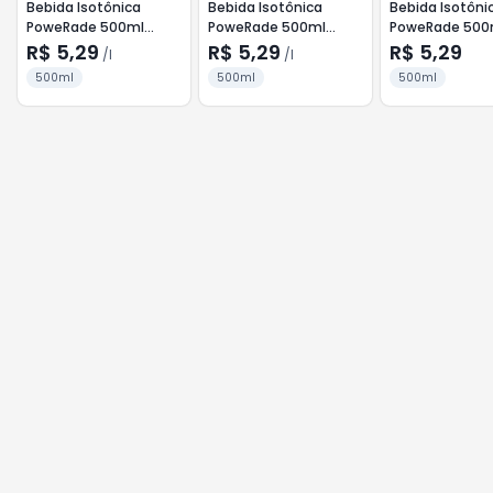
Bebida Isotônica
Bebida Isotônica
Bebida Isotôni
PoweRade 500ml
PoweRade 500ml
PoweRade 500
Frutas Tropicais
Laranja
Moutain Blast
R$ 5,29
R$ 5,29
R$ 5,29
/
l
/
l
500ml
500ml
500ml