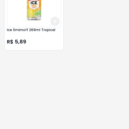
Add
+
3
+
5
+
10
Ice Smirnoff 269ml Tropical
R$ 5,89