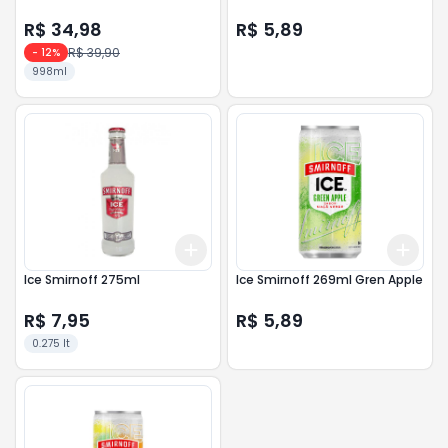
R$ 34,98
R$ 5,89
R$ 39,90
-
12
%
998ml
Add
Add
+
3
+
5
+
10
+
3
Ice Smirnoff 275ml
Ice Smirnoff 269ml Gren Apple
R$ 7,95
R$ 5,89
0.275 lt