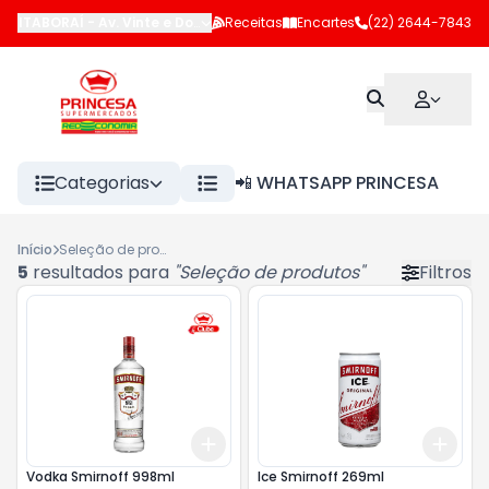
ITABORAÍ
-
Av. Vinte e Dois de Maio
Receitas
,
Itaboraí
Encartes
-
RJ
(22) 2644-7843
Categorias
📲 WHATSAPP PRINCESA
Início
Seleção de produtos
5
resultados para
"
Seleção de produtos
"
Filtros
Add
Add
+
3
+
5
+
10
+
3
Vodka Smirnoff 998ml
Ice Smirnoff 269ml