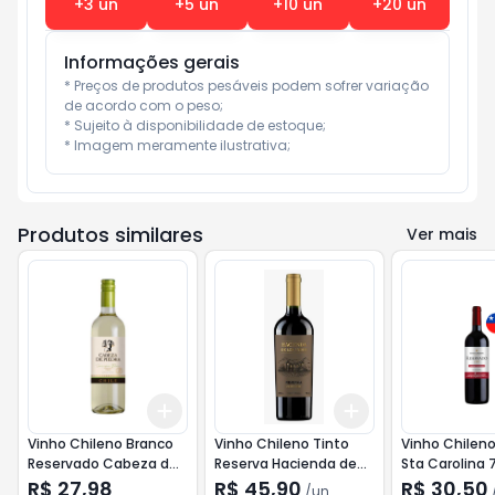
+
3
un
+
5
un
+
10
un
+
20
un
Informações gerais
* Preços de produtos pesáveis podem sofrer variação 
de acordo com o peso;

* Sujeito à disponibilidade de estoque;

* Imagem meramente ilustrativa;
Produtos similares
Ver mais
Add
Add
+
3
+
5
+
10
+
3
+
5
+
10
Vinho Chileno Branco
Vinho Chileno Tinto
Vinho Chileno
Reservado Cabeza de
Reserva Hacienda de
Sta Carolina
Piedra 750ml
Los Andes 750ml
Cabernet Sau
R$ 27,98
R$ 45,90
R$ 30,50
/
un