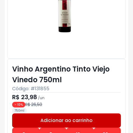
Vinho Argentino Tinto Viejo
Vinedo 750ml
Código: #
131855
R$ 23,98
/
un
R$ 26,50
-
10
%
750ml
Adicionar ao carrinho
Subtotal:
R$ 0