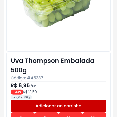
Uva Thompson Embalada
500g
Código: #
45337
R$ 8,95
/
un
R$ 13,50
-
34
%
Porção 500g
Adicionar ao carrinho
Subtotal:
R$ 0