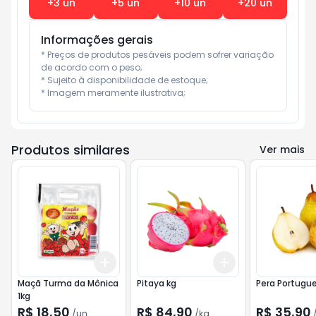
+
3
un
+
5
un
+
10
un
+
20
un
Informações gerais
* Preços de produtos pesáveis podem sofrer variação 
de acordo com o peso;

* Sujeito à disponibilidade de estoque;

* Imagem meramente ilustrativa;
Produtos similares
Ver mais
Add
Add
+
3
+
5
+
10
+
3
kg
+
5
kg
Maçã Turma da Mônica
Pitaya kg
Pera Portugu
1kg
R$ 18,50
R$ 84,90
R$ 35,90
/
un
/
kg