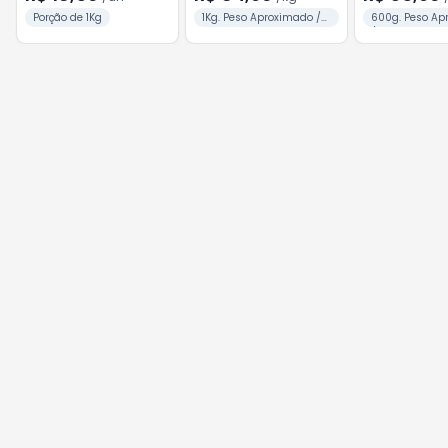
Porção de 1Kg
1Kg. Peso Aproximado /
600g. Peso Ap
Unid.
/ 4 Unid.