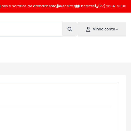
iões e horários de atendimento
Receitas
Encartes
(22) 2634-9000
Minha conta