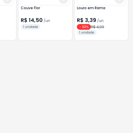
Couve Flor
Louro em Rama
R$ 14,50
R$ 3,39
/
un
/
un
R$ 4,99
1 unidade
-
32
%
1 unidade