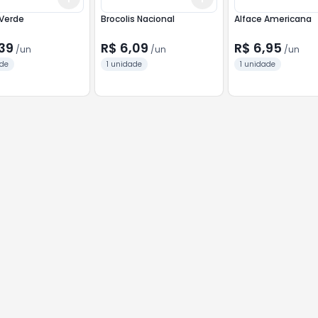
 Verde
Brocolis Nacional
Alface Americana
39
R$ 6,09
R$ 6,95
/
un
/
un
/
un
ade
1 unidade
1 unidade