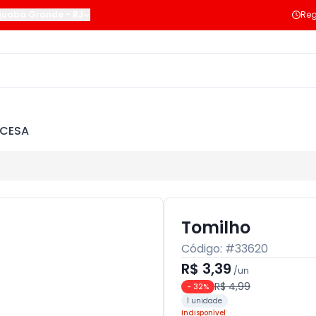
guaba Grande
-
RJ
Reg
NCESA
Tomilho
Código: #
33620
R$ 3,39
/
un
R$ 4,99
-
32
%
1 unidade
Indisponível