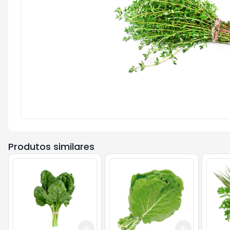
Produtos similares
Add
Add
+
3
+
5
+
10
+
3
+
5
+