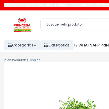
Você está navegando em:
IGUABA GRANDE
-
Rod. Amaral Peixoto
,
I
Categorias
Categorias
📲 WHATSAPP PRI
Início
Verduras
Tomilho