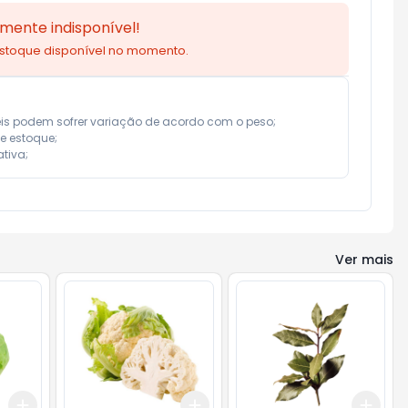
mente indisponível!
estoque disponível no momento.
eis podem sofrer variação de acordo com o peso;

e estoque;

tiva;
Ver mais
Add
Add
Add
+
3
+
5
+
10
+
3
+
5
+
10
+
3