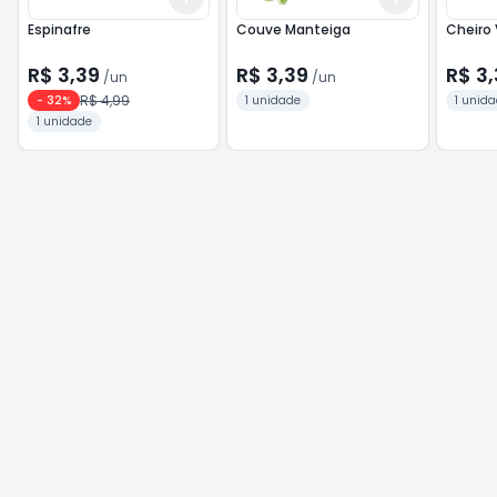
Espinafre
Couve Manteiga
Cheiro
R$ 3,39
R$ 3,39
R$ 3,
/
un
/
un
R$ 4,99
-
32
%
1 unidade
1 unid
1 unidade