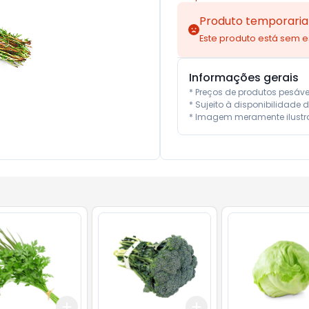
Produto temporaria
Este produto está sem 
Informações gerais
* Preços de produtos pesáv
* Sujeito à disponibilidade d
* Imagem meramente ilustra
Add
Add
10
+
3
+
5
+
10
+
3
+
5
+
10