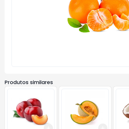
Produtos similares
Add
Add
+
1.8
kg
+
3
kg
+
5.4
kg
+