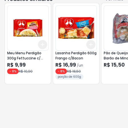
Add
Add
+
3
+
5
+
10
+
3
+
5
+
10
Meu Menu Perdigão
Lasanha Perdigão 600g
Pão de Queijo
300g Fettuccine c/
Frango c/Bacon
Barão de Min
Molho Branco,Peru e
R$ 9,99
R$ 16,99
R$ 15,50
/
un
Brocolis
R$ 10,90
R$ 18,50
-
8
%
-
8
%
porção de 600g