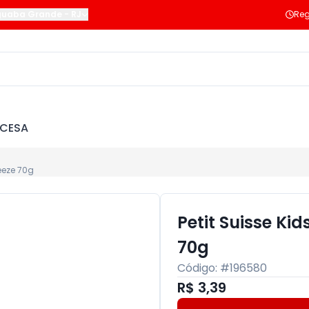
guaba Grande
-
RJ
Reg
NCESA
eeze 70g
Petit Suisse Ki
70g
Código: #
196580
R$ 3,39