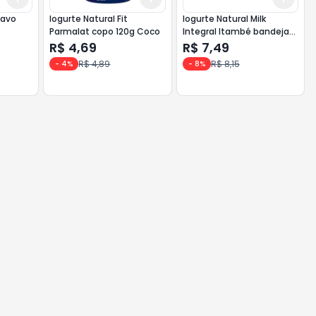
tavo
Iogurte Natural Fit
Iogurte Natural Milk
Parmalat copo 120g Coco
Integral Itambé bandeja
340g
R$ 4,69
R$ 7,49
R$ 4,89
R$ 8,15
-
4
%
-
8
%