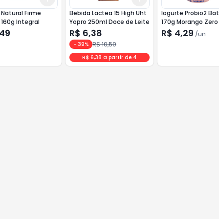
tural Firme
Bebida Lactea 15 High Uht
Iogurte Probio2 Ba
160g Integral
Yopro 250ml Doce de Leite
170g Morango Zero
,49
R$ 6,38
R$ 4,29
/
un
R$ 10,50
-
39
%
R$ 6,38 a partir de 4