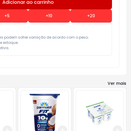
Adicionar ao carrinho
Subtotal:
R$ 0,00
+
5
+
10
+
20
eis podem sofrer variação de acordo com o peso;

e estoque;

tiva;
Ver mais
Add
Add
Add
+
3
+
5
+
10
+
3
+
5
+
10
+
3