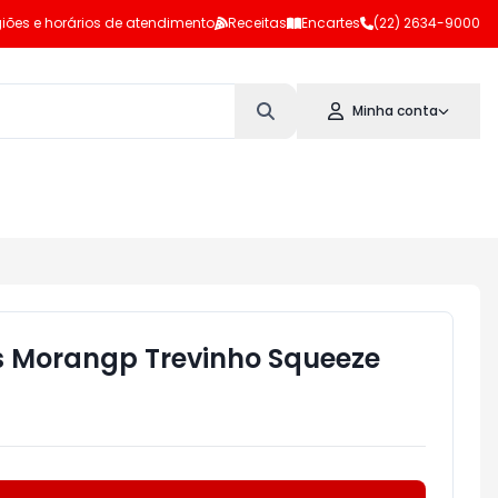
iões e horários de atendimento
Receitas
Encartes
(22) 2634-9000
Minha conta
ds Morangp Trevinho Squeeze