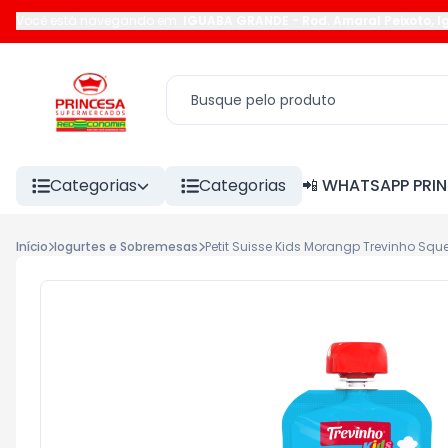
Você está navegando em:
IGUABA GRANDE
-
Rod. Amaral Peixoto
,
I
Categorias
Categorias
📲 WHATSAPP PRI
Início
Iogurtes e Sobremesas
Petit Suisse Kids Morangp Trevinho Squ