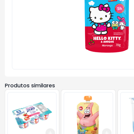
Produtos similares
Add
Add
+
3
+
5
+
10
+
3
+
5
+