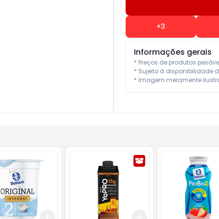
+
3
Informações gerais
* Preços de produtos pesáv
* Sujeito à disponibilidade d
* Imagem meramente ilustra
Add
Add
10
+
3
+
5
+
10
+
3
+
5
+
10