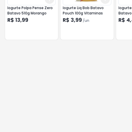
Iogurte Polpa Pense Zero
Iogurte Liq Bob Batavo
Iogurte Na
Batavo 510g Morango
Pouch 100g Vitaminas
Batavo 
R$ 13,99
R$ 3,99
R$ 4
/
un