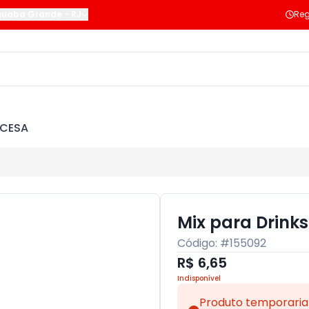
guaba Grande
-
RJ
Reg
NCESA
Mix para Drink
Código: #
155092
R$ 6,65
Indisponível
Produto temporaria