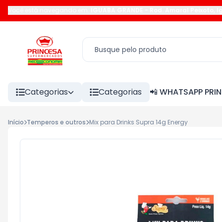
Você está navegando em:
IGUABA GRANDE
-
Rod. Amaral Peixoto
,
I
Categorias
Categorias
📲 WHATSAPP PRI
Início
Temperos e outros
Mix para Drinks Supra 14g Energy