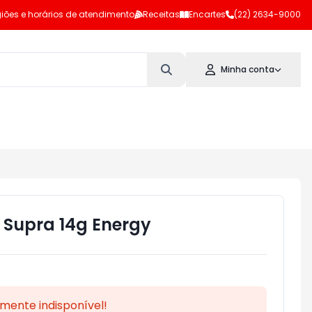
iões e horários de atendimento
Receitas
Encartes
(22) 2634-9000
Minha conta
s Supra 14g Energy
mente indisponível!