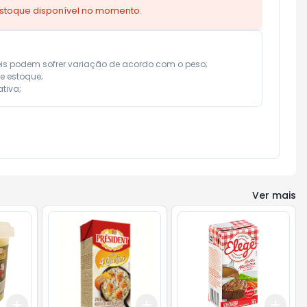
estoque disponível no momento.
eis podem sofrer variação de acordo com o peso;

e estoque;

tiva;
Ver mais
Add
Add
Add
+
3
+
5
+
10
+
3
+
5
+
10
+
3