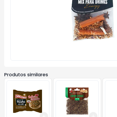
Produtos similares
Add
Add
+
3
+
5
+
10
+
3
+
5
+