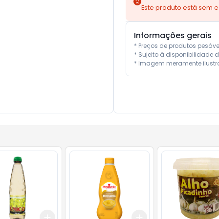
Este produto está sem 
Informações gerais
* Preços de produtos pesáv
* Sujeito à disponibilidade d
* Imagem meramente ilustra
Add
Add
10
+
3
+
5
+
10
+
3
+
5
+
10