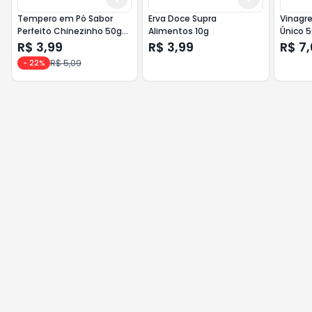
Tempero em Pó Sabor
Erva Doce Supra
Vinagr
Perfeito Chinezinho 50g
Alimentos 10g
Único 
Feijão
R$ 3,99
R$ 3,99
R$ 7
R$ 5,09
-
22
%