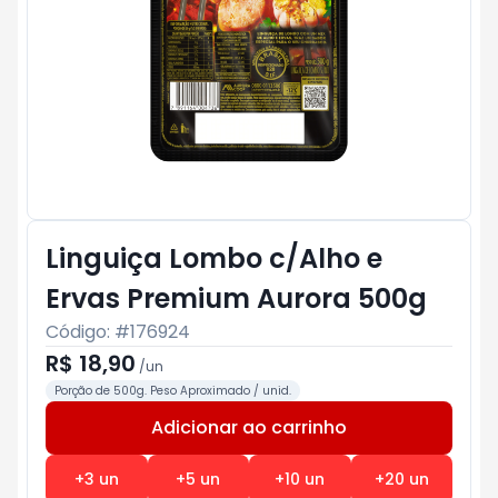
Linguiça Lombo c/Alho e
Ervas Premium Aurora 500g
Código: #
176924
R$ 18,90
/
un
Porção de 500g. Peso Aproximado / unid.
Adicionar ao carrinho
Subtotal:
R$ 0
+
3
un
+
5
un
+
10
un
+
20
un