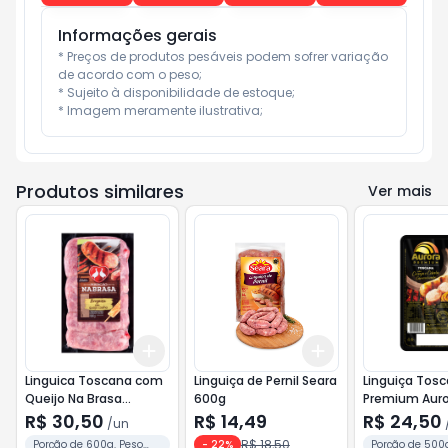
Informações gerais
* Preços de produtos pesáveis podem sofrer variação 
de acordo com o peso;

* Sujeito à disponibilidade de estoque;

* Imagem meramente ilustrativa;
Produtos similares
Ver mais
Add
Add
+
3
+
5
+
10
+
3
+
5
+
10
Linguica Toscana com
Linguiça de Pernil Seara
Linguiça Tos
Queijo Na Brasa
600g
Premium Auro
Perdigão 600g
Cerveja e Ce
R$ 30,50
R$ 14,49
R$ 24,50
/
un
Caram
R$ 18,50
Porção de 600g. Peso
-
22
%
Porção de 500g