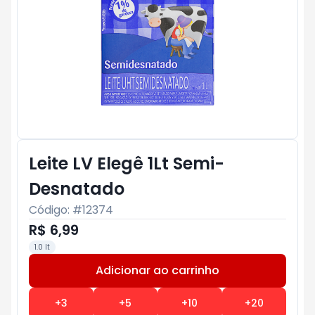
Leite LV Elegê 1Lt Semi-
Desnatado
Código: #
12374
R$ 6,99
1.0 lt
Adicionar ao carrinho
Subtotal:
R$ 0
+
3
+
5
+
10
+
20