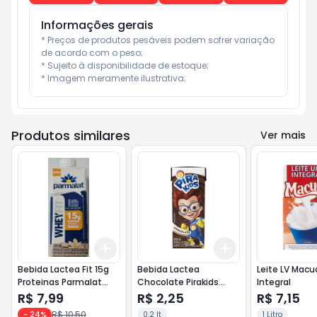
Informações gerais
* Preços de produtos pesáveis podem sofrer variação 
de acordo com o peso;

* Sujeito à disponibilidade de estoque;

* Imagem meramente ilustrativa;
Produtos similares
Ver mais
Add
Add
+
3
+
5
+
10
+
3
+
5
+
10
Bebida Lactea Fit 15g
Bebida Lactea
Leite LV Macuco 1Lt
Proteinas Parmalat
Chocolate Pirakids
Integral
250ml Baunilha
200ml
R$ 7,99
R$ 2,25
R$ 7,15
R$ 10,50
-
24
%
0.2 lt
1 Litro