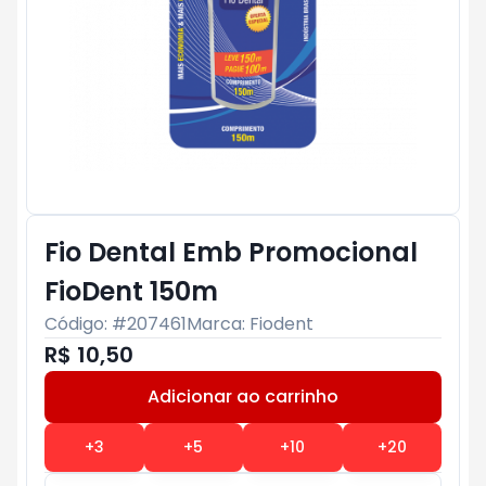
Fio Dental Emb Promocional
FioDent 150m
Código: #
207461
Marca:
Fiodent
R$ 10,50
Adicionar ao carrinho
Subtotal:
R$ 0
+
3
+
5
+
10
+
20