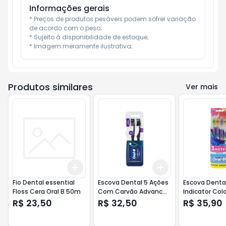
Informações gerais
* Preços de produtos pesáveis podem sofrer variação 
de acordo com o peso;

* Sujeito à disponibilidade de estoque;

* Imagem meramente ilustrativa;
Produtos similares
Ver mais
Add
Add
+
3
+
5
+
10
+
3
+
5
+
10
Fio Dental essential
Escova Dental 5 Ações
Escova Denta
Floss Cera Oral B 50m
Com Carvão Advanced
Indicator Colo
Oral B 2un <<< ANALISE
B 4un
R$ 23,50
R$ 32,50
R$ 35,90
>>>