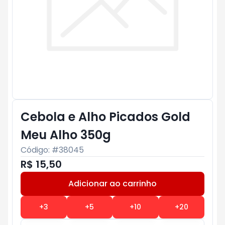
Cebola e Alho Picados Gold
Meu Alho 350g
Código: #
38045
R$ 15,50
Adicionar ao carrinho
Subtotal:
R$ 0
+
3
+
5
+
10
+
20