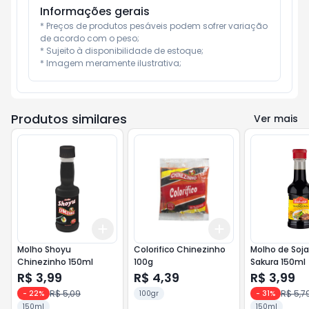
Informações gerais
* Preços de produtos pesáveis podem sofrer variação 
de acordo com o peso;

* Sujeito à disponibilidade de estoque;

* Imagem meramente ilustrativa;
Produtos similares
Ver mais
Add
Add
+
3
+
5
+
10
+
3
+
5
+
10
Molho Shoyu
Colorifico Chinezinho
Molho de Soja
Chinezinho 150ml
100g
Sakura 150ml
R$ 3,99
R$ 4,39
R$ 3,99
R$ 5,09
R$ 5,7
-
22
%
100gr
-
31
%
150ml
150ml