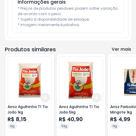
Informações gerais
* Preços de produtos pesáveis podem sofrer variação 
de acordo com o peso;

* Sujeito à disponibilidade de estoque;

* Imagem meramente ilustrativa;
Produtos similares
Ver mais
Add
Add
+
3
+
5
+
10
+
3
+
5
+
10
Arroz Agulhinha T1 Tio
Arroz Agulhinha T1 Tio
Arroz Parboili
João 1kg
João 5kg
Mingote 1kg
R$ 8,15
R$ 40,90
R$ 4,99
1kg
5kg
1kg