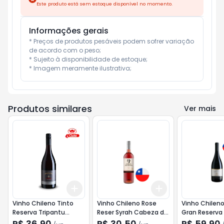
Este produto está sem estoque disponível no momento.
Informações gerais
* Preços de produtos pesáveis podem sofrer variação 
de acordo com o peso;

* Sujeito à disponibilidade de estoque;

* Imagem meramente ilustrativa;
Produtos similares
Ver mais
Add
Add
+
3
+
5
+
10
+
3
+
5
+
10
Vinho Chileno Tinto
Vinho Chileno Rose
Vinho Chileno
Reserva Tripantu
Reser Syrah Cabeza de
Gran Reserva
750ml Pinot Noir
Piedra 750ml
750ml Pinot N
R$ 36,90
R$ 30,50
R$ 59,90