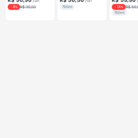
/
un
/
un
R$ 39,90
R$ 69,
-
8
%
750ml
-
14
%
750ml