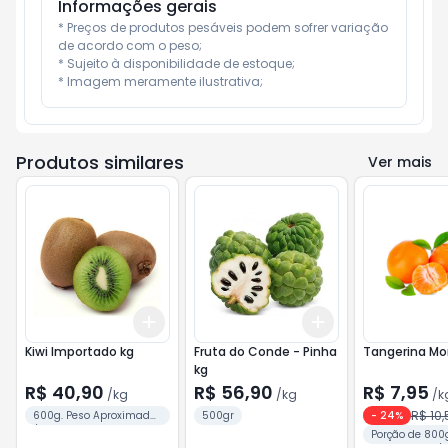
Informações gerais
* Preços de produtos pesáveis podem sofrer variação 
de acordo com o peso;

* Sujeito à disponibilidade de estoque;

* Imagem meramente ilustrativa;
Produtos similares
Ver mais
Add
Add
+
1.8
kg
+
3
kg
+
1.5
kg
+
2.5
kg
Kiwi Importado kg
Fruta do Conde - Pinha
Tangerina Mo
kg
R$ 40,90
R$ 56,90
R$ 7,95
/
kg
/
kg
/
k
R$ 10,
600g. Peso Aproximado
500gr
-
24
%
/ Unid.
Porção de 800g