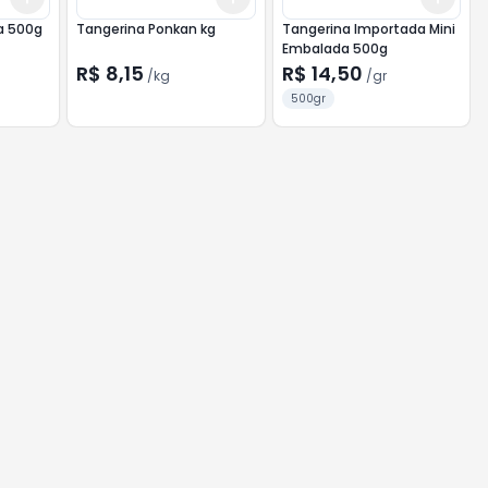
a 500g
Tangerina Ponkan kg
Tangerina Importada Mini
Embalada 500g
R$ 8,15
R$ 14,50
/
kg
/
gr
500gr