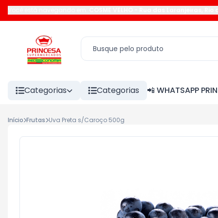
Você está navegando em:
COSME VELHO
-
Rua das Laranjeiras
,
Rio 
Categorias
Categorias
📲 WHATSAPP PRI
Início
Frutas
Uva Preta s/Caroço 500g