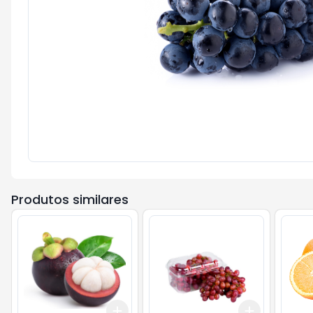
Produtos similares
Add
Add
+
1.5
kg
+
2.5
kg
+
3
+
5
+