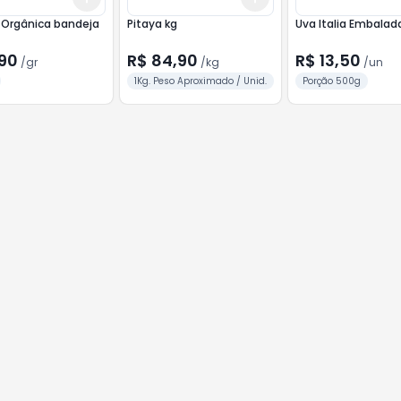
 Orgânica bandeja
Pitaya kg
Uva Italia Embalad
,90
R$ 84,90
R$ 13,50
/
gr
/
kg
/
un
1Kg. Peso Aproximado / Unid.
Porção 500g