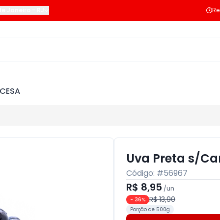
de Janeiro
-
RJ
Re
NCESA
Uva Preta s/Ca
Código: #
56967
R$ 8,95
/
un
R$ 13,90
-
36
%
Porção de 500g