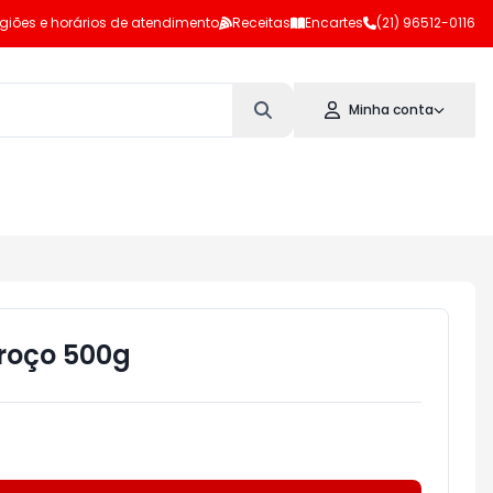
giões e horários de atendimento
Receitas
Encartes
(21) 96512-0116
Minha conta
roço 500g