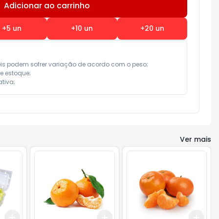
Adicionar ao carrinho
Subtotal:
R$ 0,00
+
5
un
+
10
un
+
20
un
eis podem sofrer variação de acordo com o peso;

e estoque;

tiva;
Ver mais
Add
Add
Add
+
3
+
5
+
10
+
2.4
kg
+
4
kg
+
1.5