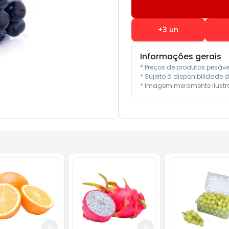
+
3
un
Informações gerais
* Preços de produtos pesáv
* Sujeito à disponibilidade d
* Imagem meramente ilustra
Add
Add
10
+
0.9
gr
+
1.5
gr
+
3
kg
+
5
kg