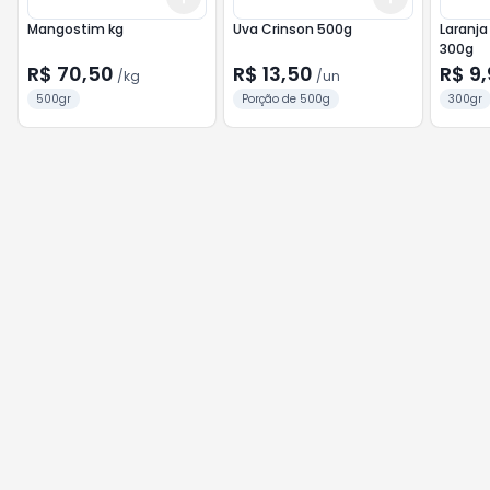
Mangostim kg
Uva Crinson 500g
Laranja
300g
R$ 70,50
R$ 13,50
R$ 9
/
kg
/
un
500gr
Porção de 500g
300gr