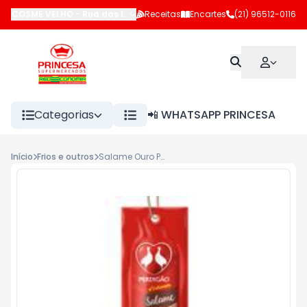
COSME VELHO
-
Rua das Laranjeiras
Receitas
,
Rio de Janeiro
Encartes
(21) 96512-0116
-
RJ
Categorias
📲 WHATSAPP PRINCESA
Início
Frios e outros
Salame Ouro Perdigão kg