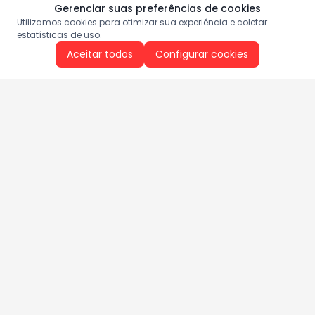
Gerenciar suas preferências de cookies
Utilizamos cookies para otimizar sua experiência e coletar
estatísticas de uso.
Aceitar todos
Configurar cookies
Aproveite as nossas promoções!
Cadastre seu e-mail e receba ofertas exclusivas.
QUERO RECEBER