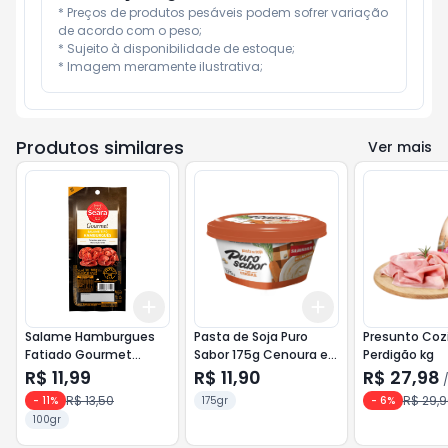
* Preços de produtos pesáveis podem sofrer variação 
de acordo com o peso;

* Sujeito à disponibilidade de estoque;

* Imagem meramente ilustrativa;
Produtos similares
Ver mais
Add
Add
+
3
+
5
+
10
+
3
+
5
+
10
Salame Hamburgues
Pasta de Soja Puro
Presunto Coz
Fatiado Gourmet
Sabor 175g Cenoura e
Perdigão kg
Seara 100g
Cebolinha
R$ 11,99
R$ 11,90
R$ 27,98
R$ 13,50
R$ 29,
-
11
%
175gr
-
6
%
100gr