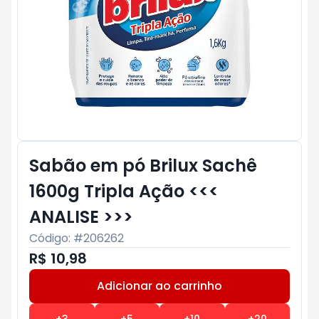
Sabão em pó Brilux Sachê
1600g Tripla Ação <<<
ANALISE >>>
Código: #
206262
R$ 10,98
Adicionar ao carrinho
Subtotal:
R$ 0