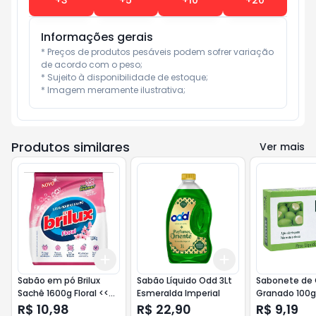
+
3
+
5
+
10
+
20
Informações gerais
* Preços de produtos pesáveis podem sofrer variação 
de acordo com o peso;

* Sujeito à disponibilidade de estoque;

* Imagem meramente ilustrativa;
Produtos similares
Ver mais
Add
Add
+
3
+
5
+
10
+
3
+
5
+
10
Sabão em pó Brilux
Sabão Líquido Odd 3Lt
Sabonete de
Sachê 1600g Floral <<<
Esmeralda Imperial
Granado 100g
ANALISE >>>
R$ 10,98
R$ 22,90
R$ 9,19