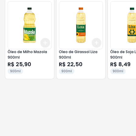
Add
Add
+
3
+
5
+
10
+
3
+
5
+
10
Óleo de Milho Mazola
Oleo de Girassol Liza
Óleo de Soja L
900ml
900ml
900ml
R$ 25,90
R$ 22,50
R$ 8,49
900ml
900ml
900ml