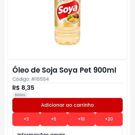
Óleo de Soja Soya Pet 900ml
Código: #
16554
R$ 8,35
900ml
Adicionar ao carrinho
Subtotal:
R$ 0
+
3
+
5
+
10
+
20
Informações gerais