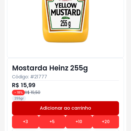
Mostarda Heinz 255g
Código: #
21777
R$ 15,99
R$ 19,50
-
18
%
255gr
Adicionar ao carrinho
Subtotal:
R$ 0
+
3
+
5
+
10
+
20