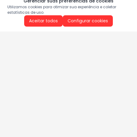
Gerenciar suas preferências de cookies
Utilizamos cookies para otimizar sua experiência e coletar
estatísticas de uso.
Aceitar todos
Configurar cookies
Aproveite as nossas promoções!
Cadastre seu e-mail e receba ofertas exclusivas.
QUERO RECEBER