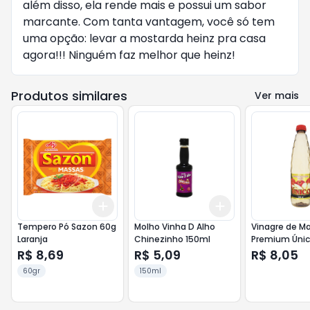
além disso, ela rende mais e possui um sabor
marcante. Com tanta vantagem, você só tem
uma opção: levar a mostarda heinz pra casa
agora!!! Ninguém faz melhor que heinz!
Produtos similares
Ver mais
Add
Add
+
3
+
5
+
10
+
3
+
5
+
10
Tempero Pó Sazon 60g
Molho Vinha D Alho
Vinagre de M
Laranja
Chinezinho 150ml
Premium Úni
R$ 8,69
R$ 5,09
R$ 8,05
60gr
150ml