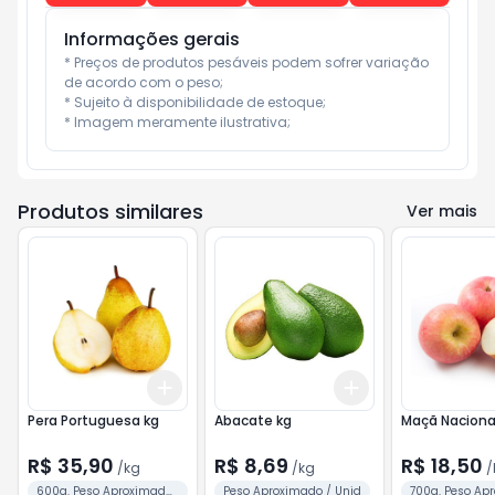
Informações gerais
* Preços de produtos pesáveis podem sofrer variação 
de acordo com o peso;

* Sujeito à disponibilidade de estoque;

* Imagem meramente ilustrativa;
Produtos similares
Ver mais
Add
Add
+
1.8
kg
+
3
kg
+
2.1
kg
+
3.5
kg
Pera Portuguesa kg
Abacate kg
Maçã Nacional
R$ 35,90
R$ 8,69
R$ 18,50
/
kg
/
kg
/
600g. Peso Aproximado
Peso Aproximado / Unid
700g. Peso Ap