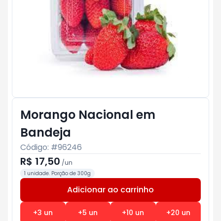
Morango Nacional em
Bandeja
Código: #
96246
R$ 17,50
/
un
1 unidade. Porção de 300g
Adicionar ao carrinho
Subtotal:
R$ 0
+
3
un
+
5
un
+
10
un
+
20
un