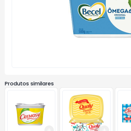
Produtos similares
Add
Add
+
3
+
5
+
10
+
3
+
5
+