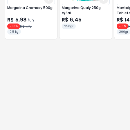
Margarina Cremosy 500g
Margarina Qualy 250g
Manteig
c/Sal
Tablete
R$ 5,98
R$ 6,45
R$ 14
/
un
R$ 7,15
R
-
16
%
250gr
-
3
%
0.5 kg
200gr