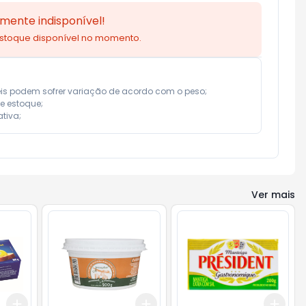
mente indisponível!
estoque disponível no momento.
eis podem sofrer variação de acordo com o peso;

e estoque;

tiva;
Ver mais
Add
Add
Add
+
3
+
5
+
10
+
3
+
5
+
10
+
3