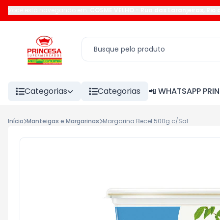
Você está navegando em:
COSME VELHO
-
Rua das Laranjeiras
,
Rio 
Categorias
Categorias
📲 WHATSAPP PRI
Início
Manteigas e Margarinas
Margarina Becel 500g c/Sal