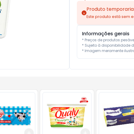
Produto temporaria
Este produto está sem 
Informações gerais
* Preços de produtos pesáv
* Sujeito à disponibilidade d
* Imagem meramente ilustra
Add
Add
10
+
3
+
5
+
10
+
3
+
5
+
10