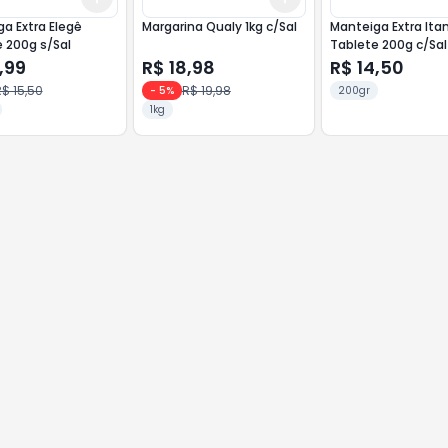
a Extra Elegê
Margarina Qualy 1kg c/Sal
Manteiga Extra It
 200g s/Sal
Tablete 200g c/Sal
,99
R$ 18,98
R$ 14,50
$ 15,50
R$ 19,98
-
5
%
200gr
1kg