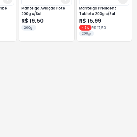
ambé
Manteiga Aviação Pote
Manteiga President
200g c/Sal
Tablete 200g c/Sal
R$ 19,50
R$ 15,99
R$ 17,50
200gr
-
9
%
200gr