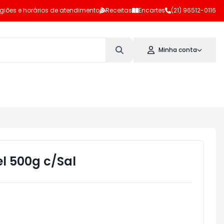
giões e horários de atendimento
Receitas
Encartes
(21) 96512-0116
Minha conta
l 500g c/Sal