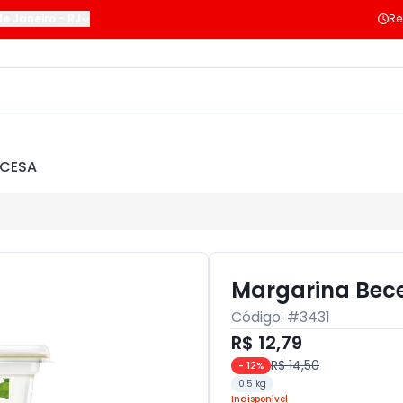
de Janeiro
-
RJ
Re
NCESA
Margarina Bece
Código: #
3431
R$ 12,79
R$ 14,50
-
12
%
0.5 kg
Indisponível