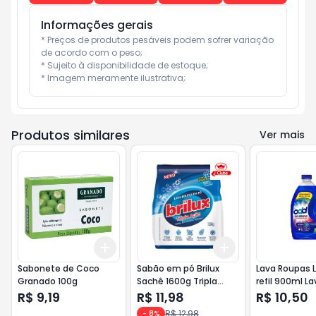
Informações gerais
* Preços de produtos pesáveis podem sofrer variação 
de acordo com o peso;

* Sujeito à disponibilidade de estoque;

* Imagem meramente ilustrativa;
Produtos similares
Ver mais
Add
Add
+
3
+
5
+
10
+
3
+
5
+
10
Sabonete de Coco
Sabão em pó Brilux
Lava Roupas 
Granado 100g
Sachê 1600g Tripla
refil 900ml 
Ação <<< ANALISE >>>
Completa
R$ 9,19
R$ 11,98
R$ 10,50
R$ 12,98
-
8
%