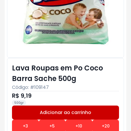
Lava Roupas em Po Coco
Barra Sache 500g
Código: #
109147
R$ 9,19
500gr
Adicionar ao carrinho
Subtotal:
R$ 0
+
3
+
5
+
10
+
20