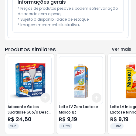
Informações gerais
* Preços de produtos pesáveis podem sofrer variação 
de acordo com o peso;

* Sujeito à disponibilidade de estoque;

* Imagem meramente ilustrativa;
Produtos similares
Ver mais
Add
Add
+
3
+
5
+
10
+
3
+
5
+
10
Adocante Gotas
Leite LV Zero Lactose
Leite LV Integ
Sucralose 50o/o Desc
Molico 1Lt
na 2 unidade Zero Cal
R$ 24,50
R$ 9,19
R$ 9,19
100ml
2un
1 Litro
1 Litro