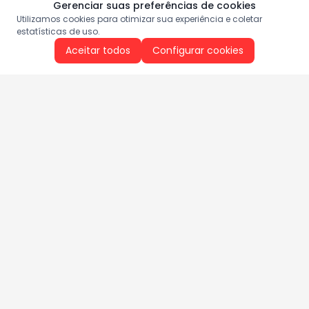
Gerenciar suas preferências de cookies
Utilizamos cookies para otimizar sua experiência e coletar
estatísticas de uso.
Aceitar todos
Configurar cookies
Aproveite as nossas promoções!
Cadastre seu e-mail e receba ofertas exclusivas.
QUERO RECEBER