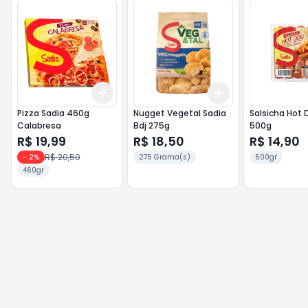
Add
Add
+
3
+
5
+
10
+
3
+
5
+
10
Pizza Sadia 460g
Nugget Vegetal Sadia
Salsicha Hot Dog 
Calabresa
Bdj 275g
500g
R$ 19,99
R$ 18,50
R$ 14,90
R$ 20,50
-
2
%
275 Grama(s)
500gr
460gr