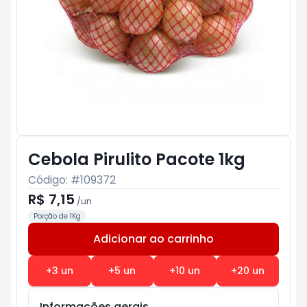
Cebola Pirulito Pacote 1kg
Código: #
109372
R$ 7,15
/
un
Porção de 1Kg
Adicionar ao carrinho
Subtotal:
R$ 0
+
3
un
+
5
un
+
10
un
+
20
un
Informações gerais