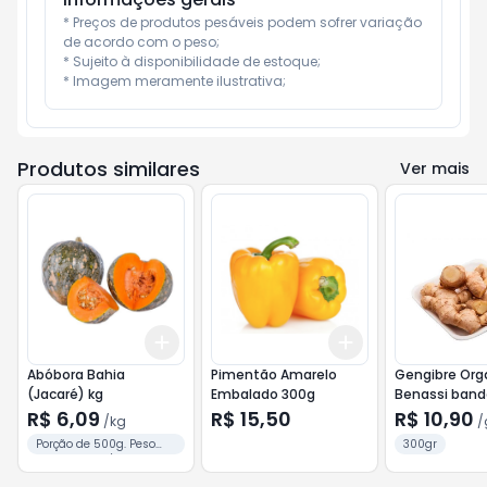
* Preços de produtos pesáveis podem sofrer variação 
de acordo com o peso;

* Sujeito à disponibilidade de estoque;

* Imagem meramente ilustrativa;
Produtos similares
Ver mais
Add
Add
+
1.5
kg
+
2.5
kg
+
3
+
5
+
10
Abóbora Bahia
Pimentão Amarelo
Gengibre Org
(Jacaré) kg
Embalado 300g
Benassi band
R$ 6,09
R$ 15,50
R$ 10,90
/
kg
/
Porção de 500g. Peso
300gr
Aproximado / Pedaço