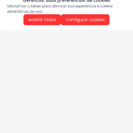
Gerenciar suas preferências de cookies
Utilizamos cookies para otimizar sua experiência e coletar
estatísticas de uso.
Aceitar todos
Configurar cookies
Aproveite as nossas promoções!
Cadastre seu e-mail e receba ofertas exclusivas.
QUERO RECEBER