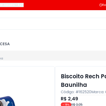
de Janeiro
-
RJ
Re
NCESA
ha
Biscoito Rech 
Baunilha
Código: #
162520
Marca:
R$ 2,49
R$ 3,05
-
18
%