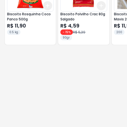
Add
Add
+
3
+
5
+
10
+
3
+
5
+
Biscoito Rosquinha Coco
Biscoito Polvilho Crac 80g
Biscoit
Panco 500g
Salgado
Mavis 
R$ 11,90
R$ 4,59
R$ 11
R$ 5,39
0.5 kg
-
15
%
200
90gr