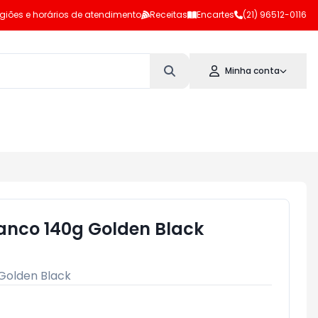
giões e horários de atendimento
Receitas
Encartes
(21) 96512-0116
Minha conta
Panco 140g Golden Black
Golden Black