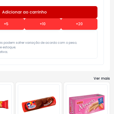
Adicionar ao carrinho
Subtotal:
R$ 0,00
+
5
+
10
+
20
eis podem sofrer variação de acordo com o peso;

e estoque;

tiva;
Ver mais