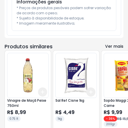
Informações gerais
* Preços de produtos pesáveis podem sofrer variação 
de acordo com o peso;

* Sujeito à disponibilidade de estoque;

* Imagem meramente ilustrativa;
Produtos similares
Ver mais
Add
Add
+
3
+
5
+
10
+
3
+
5
+
10
Vinagre de Maçã Peixe
Sal Ref Cisne 1kg
Sopão Maggi 
750ml
Carne
R$ 8,99
R$ 4,49
R$ 9,99
R$ 15,
0.75 lt
1kg
-
36
%
200gr