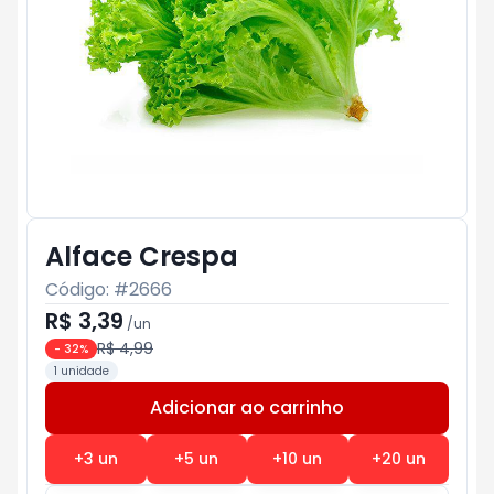
Alface Crespa
Código: #
2666
R$ 3,39
/
un
R$ 4,99
-
32
%
1 unidade
Adicionar ao carrinho
Subtotal:
R$ 0
+
3
un
+
5
un
+
10
un
+
20
un