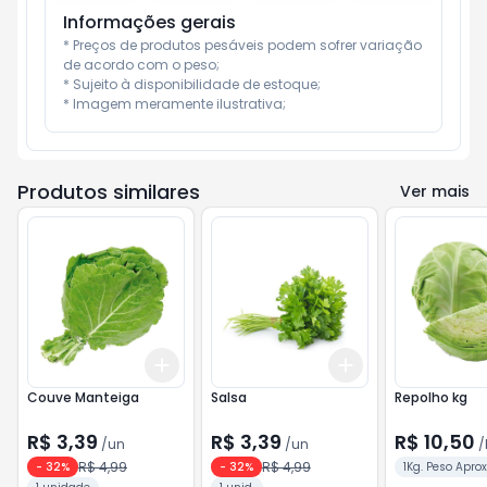
Informações gerais
* Preços de produtos pesáveis podem sofrer variação 
de acordo com o peso;

* Sujeito à disponibilidade de estoque;

* Imagem meramente ilustrativa;
Produtos similares
Ver mais
Add
Add
+
3
+
5
+
10
+
3
+
5
+
10
Couve Manteiga
Salsa
Repolho kg
R$ 3,39
R$ 3,39
R$ 10,50
/
un
/
un
/
R$ 4,99
R$ 4,99
-
32
%
-
32
%
1Kg. Peso Apro
Unid.