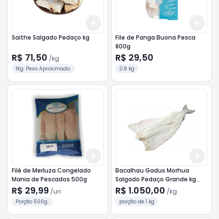
Add
Add
+
3
kg
+
5
kg
+
3
Saithe Salgado Pedaço kg
File de Panga Buona Pesca
800g
R$ 71,50
R$ 29,50
/
kg
1Kg. Peso Aproximado.
0.8 kg
Add
Add
+
3
+
5
+
10
+
3
Filé de Merluza Congelado
Bacalhau Gadus Morhua
Mania de Pescados 500g
Salgado Pedaço Grande kg
<<< INATIVO >>>
R$ 29,99
R$ 1.050,00
/
un
/
kg
Porção 500g.
porção de 1 kg