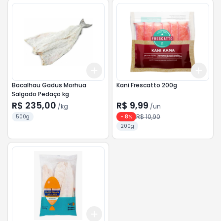
Add
Add
+
1.5
kg
+
2.5
kg
+
3
Bacalhau Gadus Morhua
Kani Frescatto 200g
Salgado Pedaço kg
R$ 235,00
R$ 9,99
/
kg
/
un
R$ 10,90
500g
-
8
%
200g
Add
+
3
+
5
+
10