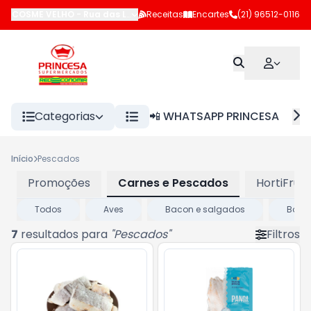
COSME VELHO
-
Rua das Laranjeiras
Receitas
,
Rio de Janeiro
Encartes
(21) 96512-0116
-
RJ
Categorias
📲 WHATSAPP PRINCESA
Início
Pescados
Promoções
Carnes e Pescados
HortiFruti
Todos
Aves
Bacon e salgados
Bovin
7
resultados para
"
Pescados
"
Filtros