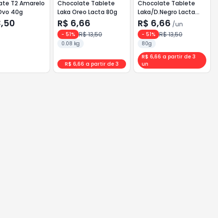
ate T2 Amarelo
Chocolate Tablete
Chocolate Tablete
Ovo 40g
Laka Oreo Lacta 80g
Laka/D.Negro Lacta
80g
3,50
R$ 6,66
R$ 6,66
/
un
R$ 13,50
R$ 13,50
-
51
%
-
51
%
0.08 kg
80g
R$ 6,66 a partir de 3
R$ 6,66 a partir de 3
un