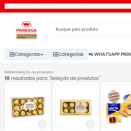
Você está navegando em:
COSME VELHO
-
Rua das Laranjeiras
,
Rio 
Categorias
Categorias
📲 WHATSAPP PRI
Início
Seleção de produtos
10
resultados para
"
Seleção de produtos
"
Add
Add
+
3
+
5
+
10
+
3
+
5
+
10