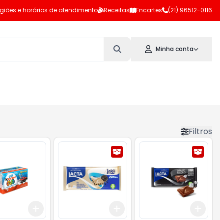
giões e horários de atendimento
Receitas
Encartes
(21) 96512-0116
Minha conta
Filtros
Add
Add
Add
10
+
3
+
5
+
10
+
3
+
5
+
10
+
3