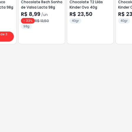
nco
Chocolate Rech Sonho
Chocolate T2 Lilás
Chocol
cta 98g
de Valsa Lacta 98g
Kinder Ovo 40g
Kinder 
R$ 8,99
R$ 23,50
R$ 2
/
un
R$ 13,50
-
33
%
40gr
40gr
98g
 de 3