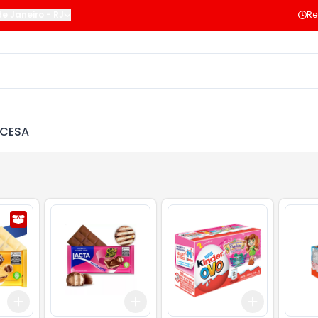
de Janeiro
-
RJ
Re
NCESA
Add
Add
Add
+
3
+
5
+
10
+
3
+
5
+
10
+
3
+
5
+