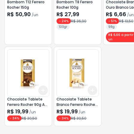
Bombom T12 Ferrero
Bombom T8 Ferrero
Chocolate Bra
Rocher 150g
Rocher 100g
Ouro Branco La
R$ 50,90
R$ 27,99
R$ 6,66
/
un
/
un
R$ 36,90
R$ 13,50
-
24
%
-
51
%
100gr
98g
R$ 6,66 a partir
un
Add
Add
+
3
+
5
+
10
+
3
+
5
+
10
Chocolate Tablete
Chocolate Tablete
Ferrero Rocher 90g Ao
Branco Ferrero Rocher
Leite
90g
R$ 19,99
R$ 19,99
/
un
/
un
R$ 30,50
R$ 30,50
-
34
%
-
34
%