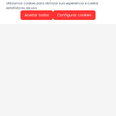
Utilizamos cookies para otimizar sua experiência e coletar
estatísticas de uso.
Aceitar todos
Configurar cookies
Aproveite as nossas promoções!
Cadastre seu e-mail e receba ofertas exclusivas.
QUERO RECEBER