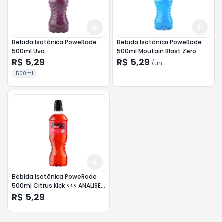
Add
Add
+
3
+
5
+
10
+
3
Bebida Isotônica PoweRade
Bebida Isotônica PoweRade
500ml Uva
500ml Moutain Blast Zero
R$ 5,29
R$ 5,29
/
un
500ml
Add
+
3
+
5
+
10
Bebida Isotônica PoweRade
500ml Citrus Kick <<< ANALISE
>>>
R$ 5,29