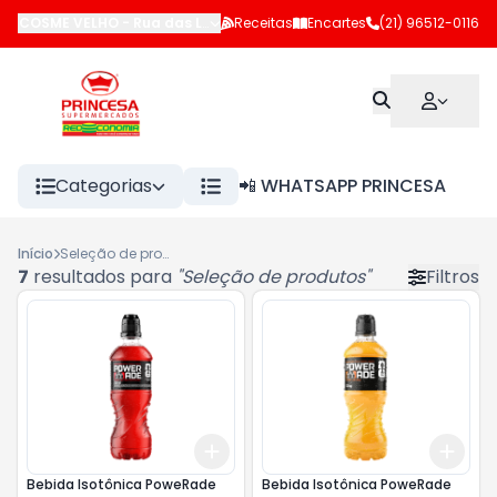
COSME VELHO
-
Rua das Laranjeiras
Receitas
,
Rio de Janeiro
Encartes
(21) 96512-0116
-
RJ
Categorias
📲 WHATSAPP PRINCESA
Início
Seleção de produtos
7
resultados para
"
Seleção de produtos
"
Filtros
Add
Add
+
3
l
+
5
l
+
3
l
Bebida Isotônica PoweRade
Bebida Isotônica PoweRade