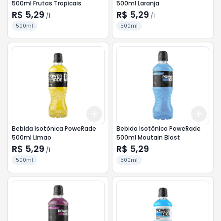
500ml Frutas Tropicais
500ml Laranja
R$ 5,29
R$ 5,29
/
l
/
l
500ml
500ml
Add
Add
+
3
l
+
5
l
+
3
Bebida Isotônica PoweRade
Bebida Isotônica PoweRade
500ml Limao
500ml Moutain Blast
R$ 5,29
R$ 5,29
/
l
500ml
500ml