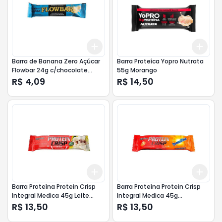
Add
Add
+
3
+
5
+
10
+
3
Barra de Banana Zero Açúcar
Barra Proteíca Yopro Nutrata
Flowbar 24g c/chocolate
55g Morango
Branco
R$ 4,09
R$ 14,50
Add
Add
+
3
+
5
+
10
+
3
Barra Proteína Protein Crisp
Barra Proteína Protein Crisp
Integral Medica 45g Leite
Integral Medica 45g
Ninho com creme de avelã
Ovomaltine
R$ 13,50
R$ 13,50