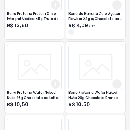
Add
Add
+
3
+
5
+
10
+
3
Barra Proteína Protein Crisp
Barra de Banana Zero Açúcar
Integral Medica 45g Trufa de
Flowbar 24g c/Chocolate ao
Avelã <<< ANALISE >>>
Leite <<< ANALISE >>>
R$ 13,50
R$ 4,09
/
un
1
Add
Add
+
3
+
5
+
10
+
3
Barra Proteina Wafer Naked
Barra Proteina Wafer Naked
Nuts 26g Chocolate ao Leite
Nuts 26g Chocolate Branco
<<< ANALISE >>>
<<< ANALISE >>>
R$ 10,50
R$ 10,50