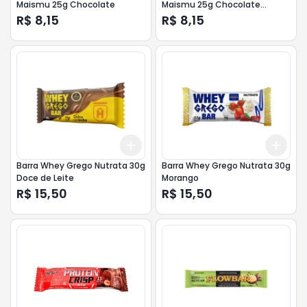
Maismu 25g Chocolate
Maismu 25g Chocolate
Branco
R$ 8,15
R$ 8,15
Add
Add
+
3
+
5
+
10
+
3
Barra Whey Grego Nutrata 30g
Barra Whey Grego Nutrata 30g
Doce de Leite
Morango
R$ 15,50
R$ 15,50