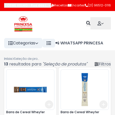
COSME VELHO
-
Rua das Laranjeiras
Receitas
,
Rio de Janeiro
Encartes
(21) 96512-0116
-
RJ
Categorias
📲 WHATSAPP PRINCESA
Início
Seleção de produtos
13
resultados para
"
Seleção de produtos
"
Filtros
Add
Add
+
3
+
5
+
10
+
3
Barra de Cereal Wheyfer
Barra de Cereal Wheyfer