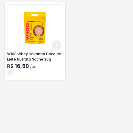
Add
+
3
+
5
+
10
W100 Whey Havanna Doce de
Leite Nutrata Sachê 30g
R$ 16,50
/
un
1