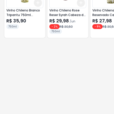
Add
Add
+
3
+
5
+
10
+
3
+
5
+
10
Vinho Chileno Branco
Vinho Chileno Rose
Vinho Chilen
Tripantu 750ml
Reser Syrah Cabeza de
Reservado C
Sauvignon Blanc
Piedra 750ml
Piedra 750ml
R$ 35,90
R$ 29,98
R$ 27,98
/
un
Sauvignon Bl
R$ 30,50
R$ 30,
750ml
-
2
%
-
8
%
750ml