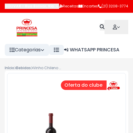
BOLIVAR
-
Rua Bolivar
,
Rio de Janeiro
Receitas
-
RJ
Encartes
(21) 3208-3774
Categorias
📲 WHATSAPP PRINCESA
Início
Bebidas
Vinho Chileno Tinto Reservado Santa Ester 750ml Merlot
Oferta do clube