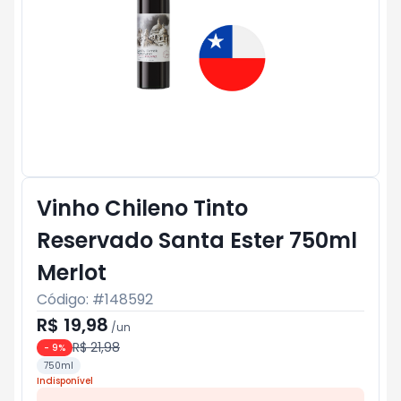
Vinho Chileno Tinto
Reservado Santa Ester 750ml
Merlot
Código: #
148592
R$ 19,98
/
un
R$ 21,98
-
9
%
750ml
Indisponível