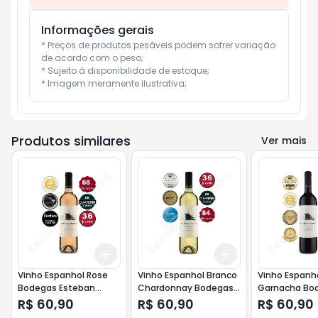
Informações gerais
* Preços de produtos pesáveis podem sofrer variação 
de acordo com o peso;

* Sujeito à disponibilidade de estoque;

* Imagem meramente ilustrativa;
Produtos similares
Ver mais
Add
Add
+
3
+
5
+
10
+
3
+
5
+
10
Vinho Espanhol Rose
Vinho Espanhol Branco
Vinho Espanh
Bodegas Esteban
Chardonnay Bodegas
Garnacha Bo
Martin 750ml
Esteban Martin 750ml
Esteban Mart
R$ 60,90
R$ 60,90
R$ 60,90