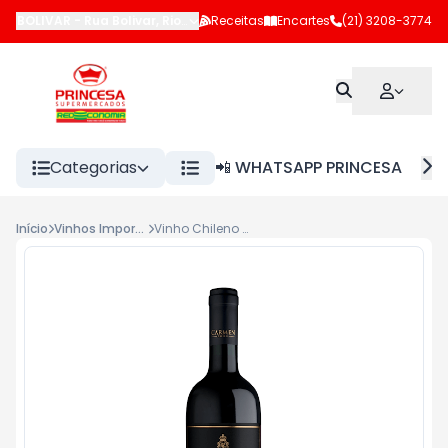
BOLIVAR
-
Rua Bolivar
,
Rio de Janeiro
Receitas
-
RJ
Encartes
(21) 3208-3774
Categorias
📲 WHATSAPP PRINCESA
Início
Vinhos Importados
Vinho Chileno Tinto Gran Reserva Carmem Discovery 750ml Carmenere