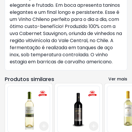
elegante e frutado. Em boca apresenta taninos
elegantes e um final longo e persistente. Esse é
um Vinho Chileno perfeito para o dia a dia, com
ótimo custo-benefício! Produzido 100% com a
uva Cabernet Sauvignon, oriunda de vinhedos na
região vitivinícola do Vale Central, no Chile. A
fermentação é realizada em tanques de aço
inox, sob temperatura controlada. O vinho
estagia em barricas de carvalho americano.
Produtos similares
Ver mais
Add
Add
+
3
+
5
+
10
+
3
+
5
+
10