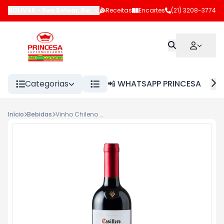
BOLIVAR
-
Rua Bolivar
,
Rio de Janeiro
Receitas
-
RJ
Encartes
(21) 3208-3774
Categorias
📲 WHATSAPP PRINCESA
Início
Bebidas
Vinho Chileno Tinto Casillero Del Diablo 750ml