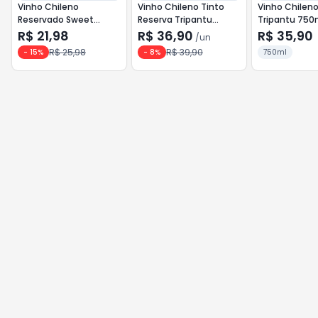
Vinho Chileno
Vinho Chileno Tinto
Vinho Chilen
Reservado Sweet
Reserva Tripantu
Tripantu 750
Concha Y Toro 750ml
750ml Cabernet
Sauvignon Bl
R$ 21,98
R$ 36,90
R$ 35,90
/
un
Branco
Sauvignon
R$ 25,98
R$ 39,90
-
15
%
-
8
%
750ml