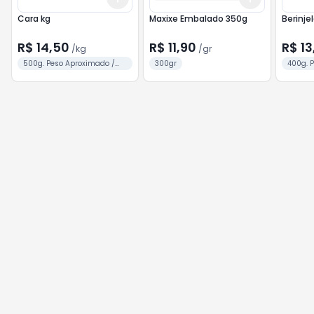
Cara kg
Maxixe Embalado 350g
Berinje
R$ 14,50
R$ 11,90
R$ 13
/
kg
/
gr
500g. Peso Aproximado /
300gr
400g. 
Unid.
Unid.