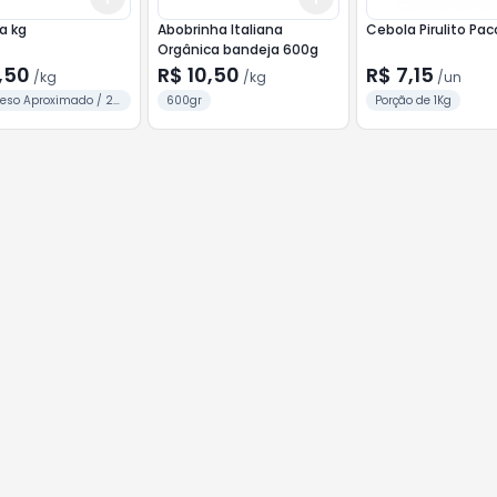
la kg
Abobrinha Italiana
Cebola Pirulito Pac
Orgânica bandeja 600g
,50
R$ 10,50
R$ 7,15
/
kg
/
kg
/
un
Peso Aproximado / 2
600gr
Porção de 1Kg