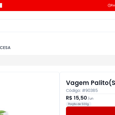
Re
NCESA
Vagem Palito(
Código: #
90385
R$ 15,50
/
un
Porção de 500g.