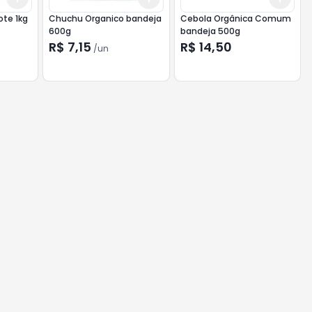
ote 1kg
Chuchu Organico bandeja
Cebola Orgânica Comum
600g
bandeja 500g
R$ 7,15
R$ 14,50
/
un