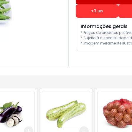
+
3
un
Informações gerais
* Preços de produtos pesáv
* Sujeito à disponibilidade d
* Imagem meramente ilustra
Add
Add
.5
gr
+
1.2
kg
+
2
kg
+
1.8
kg
+
3
kg