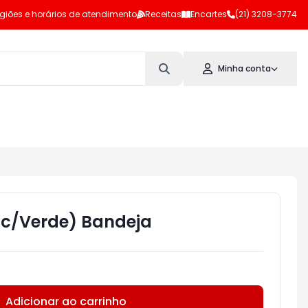
giões e horários de atendimento
Receitas
Encartes
(21) 3208-3774
Minha conta
Sc/Verde) Bandeja
Adicionar ao carrinho
Subtotal:
R$ 0,00