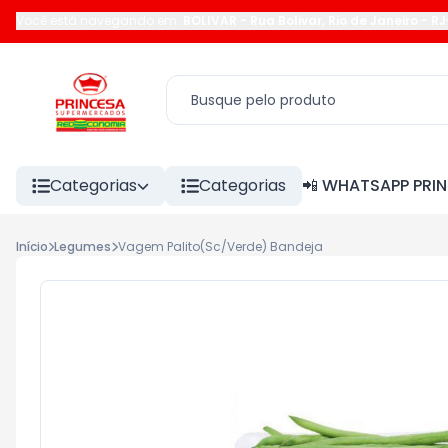
Você está navegando em:
BOLIVAR
-
Rua Bolivar
,
Rio de Janeiro
-
RJ
Categorias
Categorias
📲 WHATSAPP PRI
Início
Legumes
Vagem Palito(Sc/Verde) Bandeja