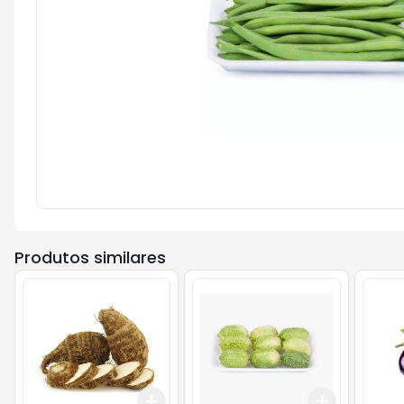
Produtos similares
Add
Add
+
1.5
kg
+
2.5
kg
+
0.9
gr
+
1