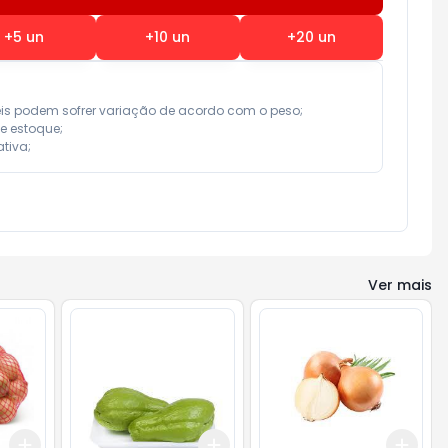
+
5
un
+
10
un
+
20
un
eis podem sofrer variação de acordo com o peso;

e estoque;

tiva;
Ver mais
Add
Add
Add
+
3
+
5
+
10
+
3
+
5
+
10
+
3