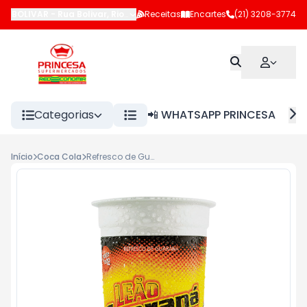
BOLIVAR
-
Rua Bolivar
,
Rio de Janeiro
Receitas
-
RJ
Encartes
(21) 3208-3774
Categorias
📲 WHATSAPP PRINCESA
Início
Coca Cola
Refresco de Guarana Leão 300ml <<< INATIVO >>>