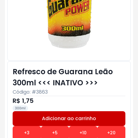
Refresco de Guarana Leão
300ml <<< INATIVO >>>
Código: #
3863
R$ 1,75
300ml
Adicionar ao carrinho
Subtotal:
R$ 0
+
3
+
5
+
10
+
20