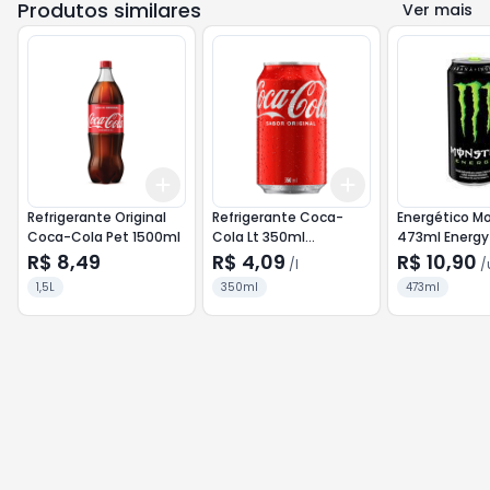
Produtos similares
Ver mais
Add
Add
+
3
+
5
+
10
+
3
l
+
5
l
Refrigerante Original
Refrigerante Coca-
Energético Mo
Coca-Cola Pet 1500ml
Cola Lt 350ml
473ml Energy
Tradicional
R$ 8,49
R$ 4,09
R$ 10,90
/
l
/
1,5L
350ml
473ml