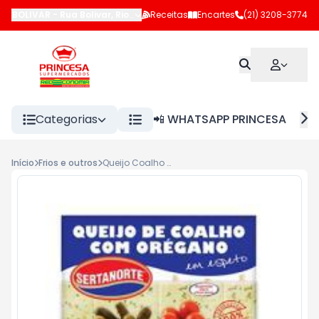
BOLIVAR
-
Rua Bolivar
,
Rio de Janeiro
Receitas
-
RJ
Encartes
(21) 3208-3774
Categorias
📲 WHATSAPP PRINCESA
Início
Frios e outros
Queijo Coalho Espeto Sertanorte Orégano kg