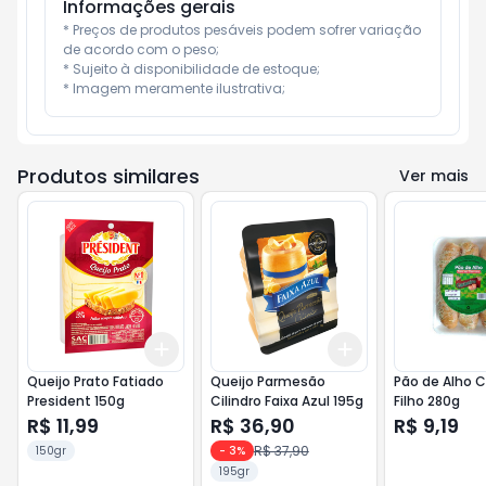
Informações gerais
* Preços de produtos pesáveis podem sofrer variação 
de acordo com o peso;

* Sujeito à disponibilidade de estoque;

* Imagem meramente ilustrativa;
Produtos similares
Ver mais
Add
Add
+
3
+
5
+
10
+
3
+
5
+
10
Queijo Prato Fatiado
Queijo Parmesão
Pão de Alho C
President 150g
Cilindro Faixa Azul 195g
Filho 280g
R$ 11,99
R$ 36,90
R$ 9,19
R$ 37,90
150gr
-
3
%
195gr