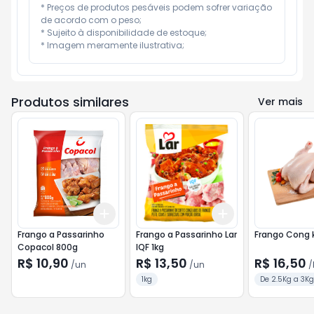
* Preços de produtos pesáveis podem sofrer variação 
de acordo com o peso;

* Sujeito à disponibilidade de estoque;

* Imagem meramente ilustrativa;
Produtos similares
Ver mais
Add
Add
+
3
+
5
+
10
+
3
+
5
+
10
Frango a Passarinho
Frango a Passarinho Lar
Frango Cong 
Copacol 800g
IQF 1kg
R$ 10,90
R$ 13,50
R$ 16,50
/
un
/
un
/
1kg
De 2.5Kg a 3Kg