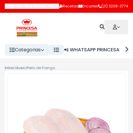
BOLIVAR
-
Rua Bolivar
,
Rio de Janeiro
Receitas
-
RJ
Encartes
(21) 3208-3774
Categorias
📲 WHATSAPP PRINCESA
Início
Aves
Peito de Frango Resfriado kg