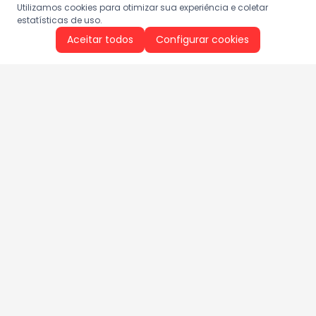
Utilizamos cookies para otimizar sua experiência e coletar
estatísticas de uso.
Aceitar todos
Configurar cookies
Aproveite as nossas promoções!
Cadastre seu e-mail e receba ofertas exclusivas.
QUERO RECEBER