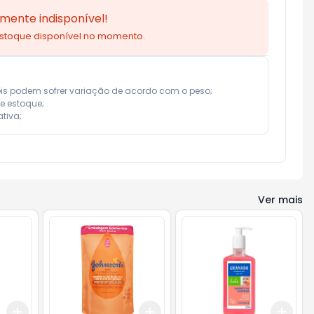
mente indisponível!
estoque disponível no momento.
eis podem sofrer variação de acordo com o peso;

e estoque;

tiva;
Ver mais
Add
Add
Add
+
3
+
5
+
10
+
3
+
5
+
10
+
3