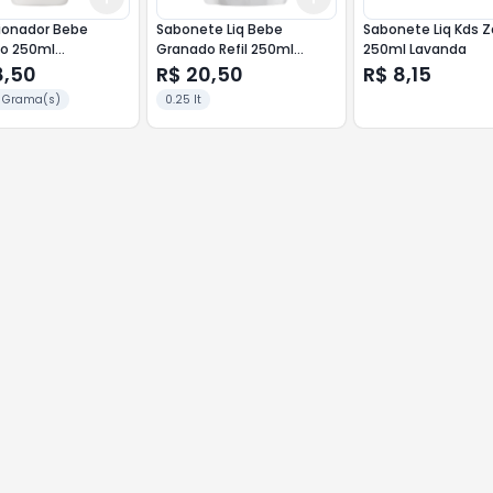
ionador Bebe
Sabonete Liq Bebe
Sabonete Liq Kds Z
0ml
Granado Refil 250ml
250ml Lavanda
ila
Glicerina
8,50
R$ 20,50
R$ 8,15
 Grama(s)
0.25 lt