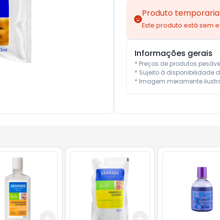
Produto temporaria
Este produto está sem 
Informações gerais
* Preços de produtos pesáv
* Sujeito à disponibilidade d
* Imagem meramente ilustra
Add
Add
10
+
3
+
5
+
10
+
3
+
5
+
10