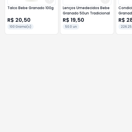
Talco Bebe Granado 100g
Lenços Umedecidos Bebe
Condic
Granado 50un Tradicional
Granado 25
Camom
R$ 20,50
R$ 19,50
R$ 2
100 Grama(s)
50.0 un
226.25