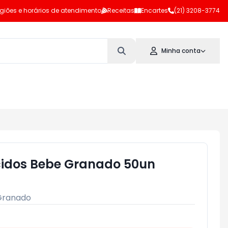
giões e horários de atendimento
Receitas
Encartes
(21) 3208-3774
Minha conta
idos Bebe Granado 50un
Granado