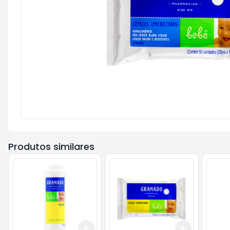
Produtos similares
Add
Add
+
3
+
5
+
10
+
3
+
5
+