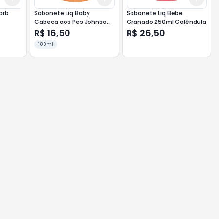
arb
Sabonete Liq Baby
Sabonete Liq Bebe
Cabeca aos Pes Johnson
Granado 250ml Calêndula
s Baby Refil 180ml
R$ 16,50
R$ 26,50
180ml