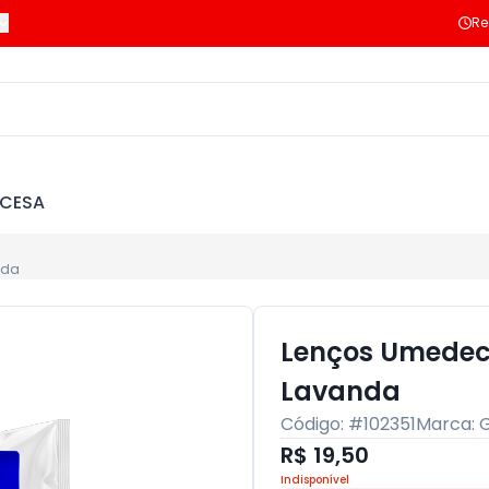
Re
NCESA
nda
Lenços Umedec
Lavanda
Código: #
102351
Marca:
R$ 19,50
Indisponível