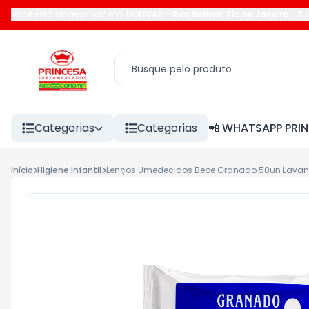
Você está navegando em:
BOLIVAR
-
Rua Bolivar
,
Rio de Janeiro
-
RJ
Categorias
Categorias
📲 WHATSAPP PRI
Início
Higiene Infantil
Lenços Umedecidos Bebe Granado 50un Lava