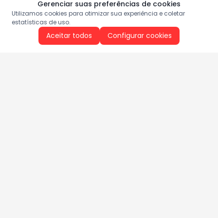
Gerenciar suas preferências de cookies
Utilizamos cookies para otimizar sua experiência e coletar
estatísticas de uso.
Aceitar todos
Configurar cookies
Aproveite as nossas promoções!
Cadastre seu e-mail e receba ofertas exclusivas.
QUERO RECEBER