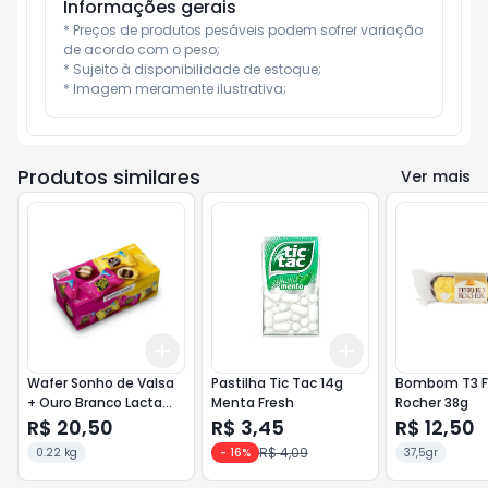
Informações gerais
* Preços de produtos pesáveis podem sofrer variação 
de acordo com o peso;

* Sujeito à disponibilidade de estoque;

* Imagem meramente ilustrativa;
Produtos similares
Ver mais
Add
Add
+
3
+
5
+
10
+
3
+
5
+
10
Wafer Sonho de Valsa
Pastilha Tic Tac 14g
Bombom T3 F
+ Ouro Branco Lacta
Menta Fresh
Rocher 38g
220g 11 unidades
R$ 20,50
R$ 3,45
R$ 12,50
R$ 4,09
0.22 kg
-
16
%
37,5gr