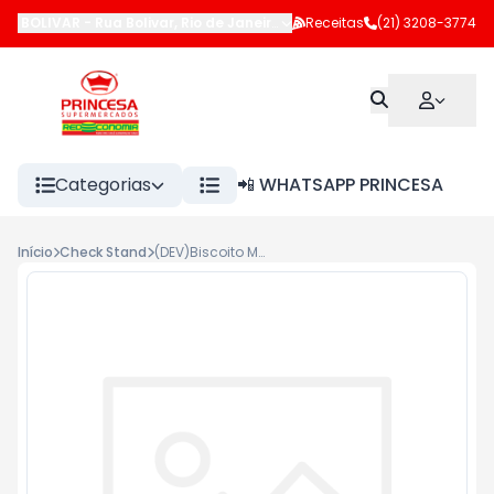
BOLIVAR
-
Rua Bolivar
,
Rio de Janeiro
-
RJ
Receitas
(21) 3208-3774
Categorias
📲 WHATSAPP PRINCESA
Início
Check Stand
(DEV)Biscoito Mel e Cacau Belvita 25g <<< INATIVO >>>