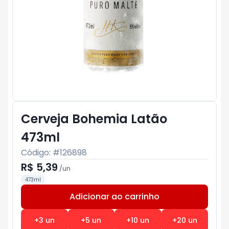
Cerveja Bohemia Latão
473ml
Código: #
126898
R$ 5,39
/
un
473ml
Adicionar ao carrinho
Subtotal:
R$ 0
+
3
un
+
5
un
+
10
un
+
20
un