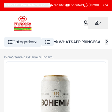
BOLIVAR
-
Rua Bolivar
,
Rio de Janeiro
Receitas
-
RJ
Encartes
(21) 3208-3774
Categorias
📲 WHATSAPP PRINCESA
Início
Cervejas
Cerveja Bohemia Latão 473ml