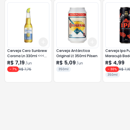
Add
Add
+
3
+
5
+
10
+
3
+
5
+
10
Cerveja Cero Sunbrew
Cerveja Antárctica
Cerveja Ipa P
Corona Ln 330ml <<<
Original Lt 350ml Pilsen
Maracujá Bad
INATIVO >>>
lt 350ml
R$ 7,19
R$ 5,09
R$ 4,99
/
un
/
un
R$ 7,75
R$ 7,1
-
7
%
350ml
-
30
%
350ml