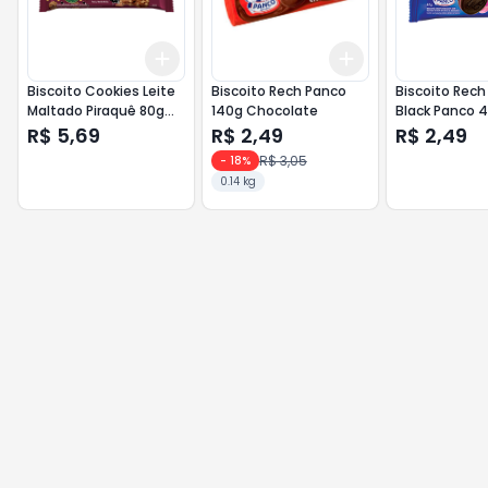
Add
Add
+
3
+
5
+
10
+
3
+
5
+
10
Biscoito Cookies Leite
Biscoito Rech Panco
Biscoito Rech
Maltado Piraquê 80g
140g Chocolate
Black Panco 
Caramelizado
Mousse Mora
R$ 5,69
R$ 2,49
R$ 2,49
R$ 3,05
-
18
%
0.14 kg