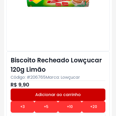
Biscoito Recheado Lowçucar
120g Limão
Código: #
206765
Marca:
Lowçucar
R$ 9,90
Adicionar ao carrinho
Subtotal:
R$ 0
+
3
+
5
+
10
+
20