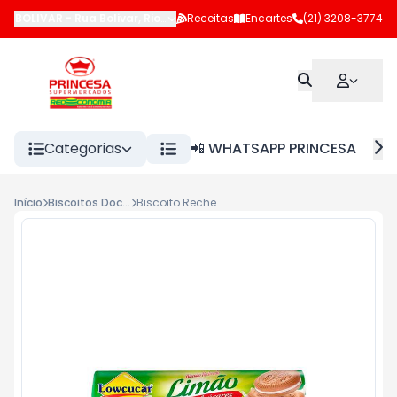
BOLIVAR
-
Rua Bolivar
,
Rio de Janeiro
Receitas
-
RJ
Encartes
(21) 3208-3774
Categorias
📲 WHATSAPP PRINCESA
Início
Biscoitos Doces
Biscoito Recheado Lowçucar 120g Limão