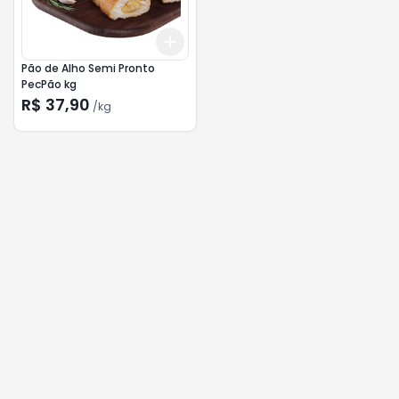
Add
+
0.9
kg
+
1.5
kg
Pão de Alho Semi Pronto
PecPão kg
R$ 37,90
/
kg