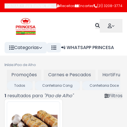
BOLIVAR
-
Rua Bolivar
,
Rio de Janeiro
Receitas
-
RJ
Encartes
(21) 3208-3774
Categorias
📲 WHATSAPP PRINCESA
Início
Pao de Alho
Promoções
Carnes e Pescados
HortiFruti
Todos
Confeitaria Cong
Confeitaria Doce
1
resultados para
"
Pao de Alho
"
Filtros