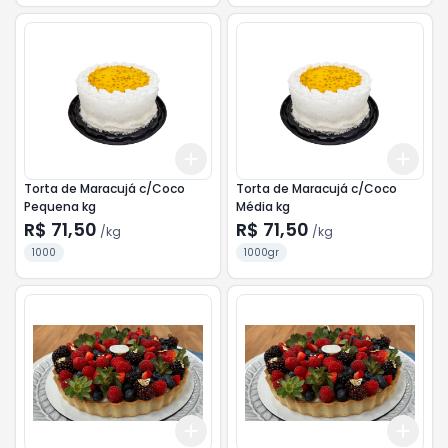
Add
Add
+
3
kg
+
5
kg
+
3
Torta de Maracujá c/Coco
Torta de Maracujá c/Coco
Pequena kg
Média kg
R$ 71,50
R$ 71,50
/
kg
/
kg
1000
1000gr
Add
Add
+
3
kg
+
5
kg
+
3