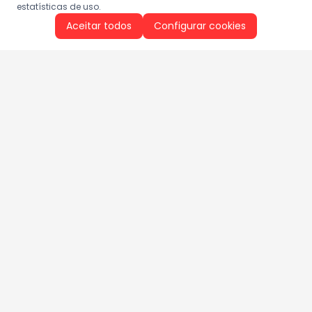
estatísticas de uso.
Aceitar todos
Configurar cookies
Aproveite as nossas promoções!
Cadastre seu e-mail e receba ofertas exclusivas.
QUERO RECEBER