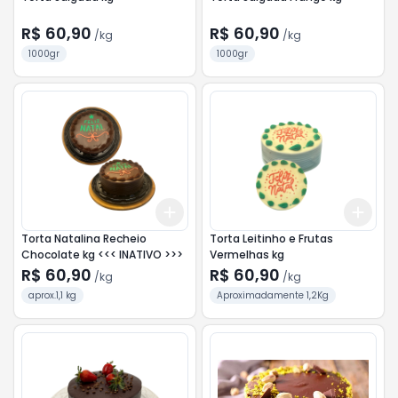
R$ 60,90
R$ 60,90
/
kg
/
kg
1000gr
1000gr
Add
Add
+
3.3
kg
+
5.5
kg
+
3.
Torta Natalina Recheio
Torta Leitinho e Frutas
Chocolate kg <<< INATIVO >>>
Vermelhas kg
R$ 60,90
R$ 60,90
/
kg
/
kg
aprox.1,1 kg
Aproximadamente 1,2Kg