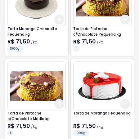
Add
Add
+
3
kg
+
5
kg
+
3
Torta Morango Chocoalte
Torta de Pistache
Pequena kg
c/Chocolate Pequena kg
R$ 71,50
R$ 71,50
/
kg
/
kg
1000gr
1
Add
Add
+
3
kg
+
5
kg
+
3
Torta de Pistache
Torta de Morango Pequena kg
c/Chocolate Média kg
R$ 71,50
R$ 71,50
/
kg
/
kg
1
1000gr