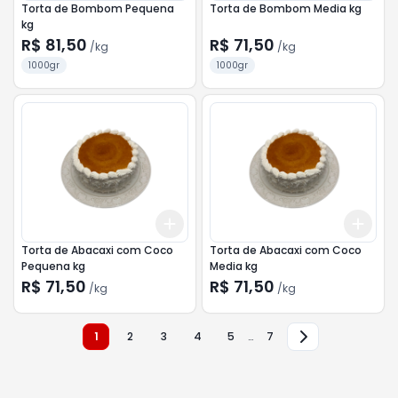
Torta de Bombom Pequena
Torta de Bombom Media kg
kg
R$ 81,50
R$ 71,50
/
kg
/
kg
1000gr
1000gr
Add
Add
+
3
kg
+
5
kg
+
3
Torta de Abacaxi com Coco
Torta de Abacaxi com Coco
Pequena kg
Media kg
R$ 71,50
R$ 71,50
/
kg
/
kg
1
2
3
4
5
…
7