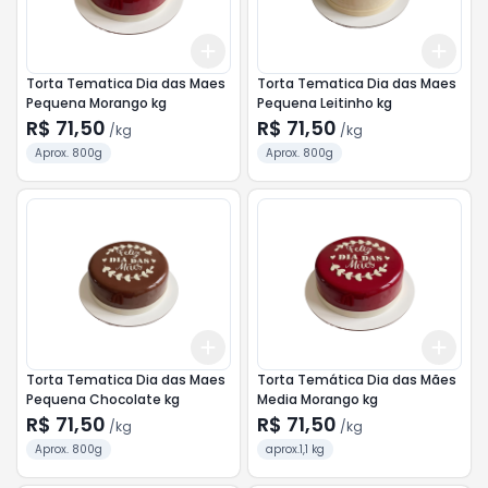
Add
Add
+
2.4
kg
+
4
kg
+
2.
Torta Tematica Dia das Maes
Torta Tematica Dia das Maes
Pequena Morango kg
Pequena Leitinho kg
R$ 71,50
R$ 71,50
/
kg
/
kg
Aprox. 800g
Aprox. 800g
Add
Add
+
2.4
kg
+
4
kg
+
3.
Torta Tematica Dia das Maes
Torta Temática Dia das Mães
Pequena Chocolate kg
Media Morango kg
R$ 71,50
R$ 71,50
/
kg
/
kg
Aprox. 800g
aprox.1,1 kg