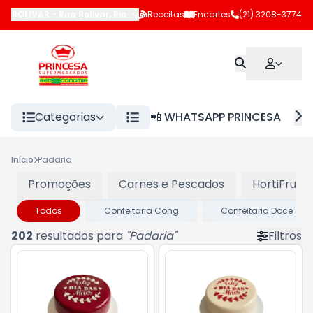
BOLIVAR
-
Rua Bolivar
,
Rio de Janeiro
Receitas
-
RJ
Encartes
(21) 3208-3774
Categorias
📲 WHATSAPP PRINCESA
Início
Padaria
Promoções
Carnes e Pescados
HortiFruti
Todos
Confeitaria Cong
Confeitaria Doce
202
resultados para
"
Padaria
"
Filtros