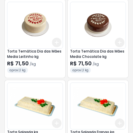
Add
Add
+
3.3
kg
+
5.5
kg
+
3.
Torta Temática Dia das Mães
Torta Temática Dia das Mães
Media Leitinho kg
Media Chocolate kg
R$ 71,50
R$ 71,50
/
kg
/
kg
aprox.1,1 kg
aprox.1,1 kg
Add
Add
+
3
kg
+
5
kg
+
3
Torta Salgada kg
Torta Salgada Frango kg