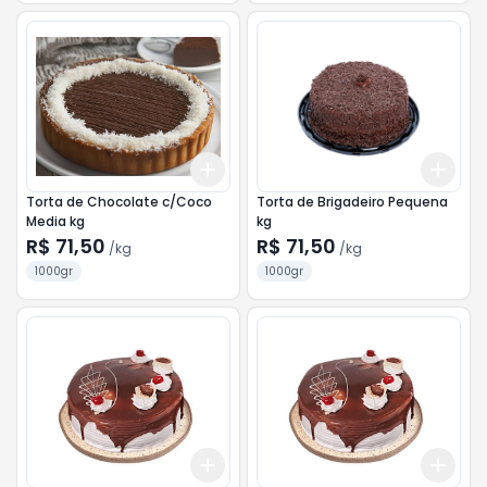
Add
Add
+
3
kg
+
5
kg
+
3
Torta de Chocolate c/Coco
Torta de Brigadeiro Pequena
Media kg
kg
R$ 71,50
R$ 71,50
/
kg
/
kg
1000gr
1000gr
Add
Add
+
3
kg
+
5
kg
+
3