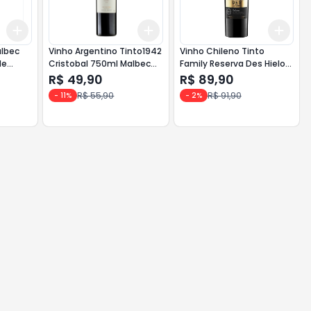
Add
Add
Add
+
3
+
5
+
10
+
3
+
5
+
10
+
3
albec
Vinho Argentino Tinto1942
Vinho Chileno Tinto
de
Cristobal 750ml Malbec
Family Reserva Des Hielo
<
<<< INATIVO >>>
750ml Carmenere
R$ 49,90
R$ 89,90
R$ 55,90
R$ 91,90
-
11
%
-
2
%