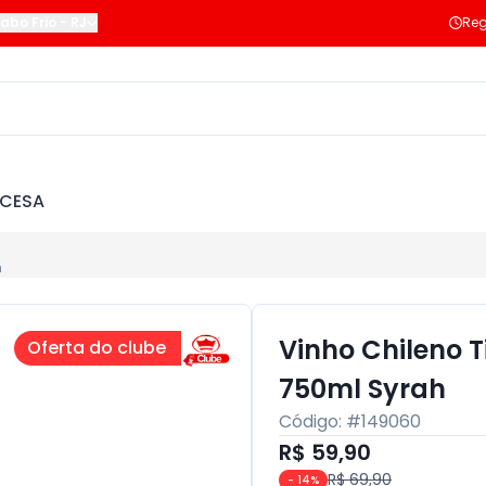
abo Frio
-
RJ
Reg
NCESA
h
Vinho Chileno T
Oferta do clube
750ml Syrah
Código: #
149060
R$ 59,90
R$ 69,90
-
14
%