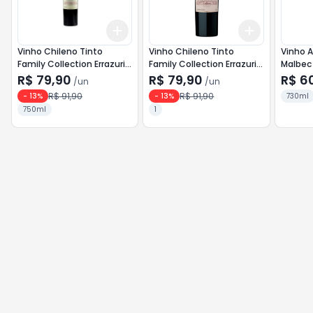
Add
Add
+
3
+
5
+
10
+
3
+
5
+
Vinho Chileno Tinto
Vinho Chileno Tinto
Vinho A
Family Collection Errazuriz
Family Collection Errazuriz
Malbec 
750ml Shiraz
750ml Carmenere
750ml
R$ 79,90
R$ 79,90
R$ 6
/
un
/
un
R$ 91,90
R$ 91,90
-
13
%
-
13
%
730ml
750ml
1