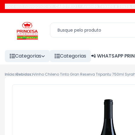
Você está navegando em:
CABO FRIO I
-
Avenida Teixeira e Souza
,
C
Categorias
Categorias
📲 WHATSAPP PRI
Início
Bebidas
Vinho Chileno Tinto Gran Reserva Tripantu 750ml Syra