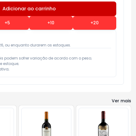
Adicionar ao carrinho
Subtotal:
R$ 0,00
+
5
+
10
+
20
026, ou enquanto durarem os estoques.
eis podem sofrer variação de acordo com o peso;

e estoque;

tiva;
Ver mais