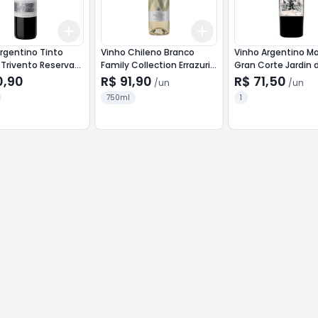
Add
Add
10
+
3
+
5
+
10
+
3
+
5
+
10
rgentino Tinto
Vinho Chileno Branco
Vinho Argentino M
Trivento Reserva
Family Collection Errazuriz
Gran Corte Jardin 
750ml Sauvignon Blanc
Pecados 750ml <<
0,90
R$ 91,90
R$ 71,50
/
un
/
un
ANALISE >>>
750ml
1