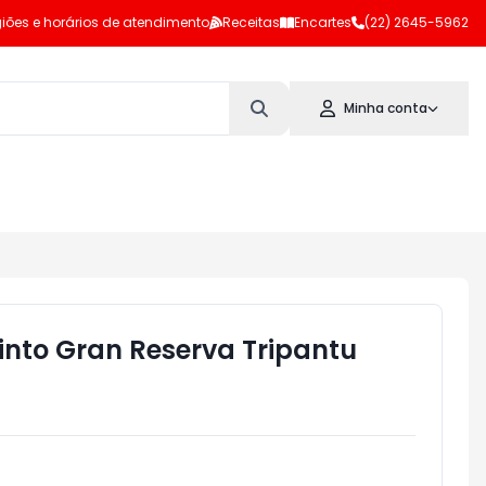
iões e horários de atendimento
Receitas
Encartes
(22) 2645-5962
Minha conta
into Gran Reserva Tripantu